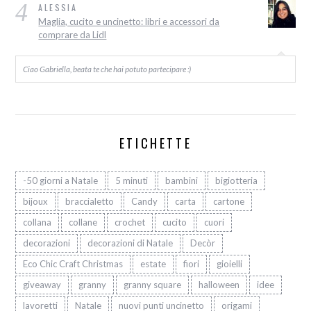
4
ALESSIA
Maglia, cucito e uncinetto: libri e accessori da
comprare da Lidl
Ciao Gabriella, beata te che hai potuto partecipare :)
ETICHETTE
-50 giorni a Natale
5 minuti
bambini
bigiotteria
bijoux
braccialetto
Candy
carta
cartone
collana
collane
crochet
cucito
cuori
decorazioni
decorazioni di Natale
Decòr
Eco Chic Craft Christmas
estate
fiori
gioielli
giveaway
granny
granny square
halloween
idee
lavoretti
Natale
nuovi punti uncinetto
origami