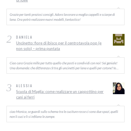
Grazie per tanti preziosi consigli. Adoro lavorare a maglia cappelli e sciarpe di
lana. Ora potrò realizzare nuovi modelli, fantastico!
2
DANIELA
Uncinetto: fiore di ibisco per il centrotavola pop (e
non solo) – prima puntata
Ciao cara Grazie mille per tutto quello che posti e condividi con noi! Sei geniale!
Una domanda: che differenza c’è tra gli uncinetti per lana e quelli per cotone? Io…
3
ALESSIA
Scuola di Maglia: come realizzare un cappottino per
cani ai ferri
ciao Monica, se guardi sullo schema tra le cuciture rosse ci sono due spazi, quelli
non li cuci e lì si infilano le zampe.