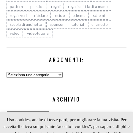
pattern
plastica
regali
regali unici fatti a mano
regali veri
riciclare
riciclo
schema
schemi
scuola di uncinetto
sponsor
tutorial
uncinetto
video
videotutorial
ARGOMENTI:
Argomenti:
ARCHIVIO
Archivio
Uso cookies, anche di terze parti, per migliorare la tua visita. Per
accettarli clicca sul pulsante "accetto i cookies", per saperne di più e