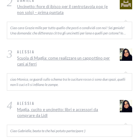
2
DANIELA
Uncinetto: fiore di ibisco per il centrotavola pop (e
non solo) – prima puntata
Ciao cara Grazie mille per tutto quello che posti e condividi con noi! Sei geniale!
Una domanda: che differenza c’è tra gli uncinetti per lana e quelli per cotone? Io…
3
ALESSIA
Scuola di Maglia: come realizzare un cappottino per
cani ai ferri
ciao Monica, se guardi sullo schema tra le cuciture rosse ci sono due spazi, quelli
non li cuci e lì si infilano le zampe.
4
ALESSIA
Maglia, cucito e uncinetto: libri e accessori da
comprare da Lidl
Ciao Gabriella, beata te che hai potuto partecipare :)