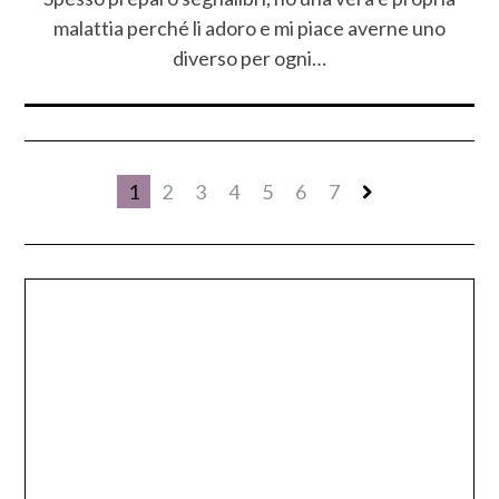
malattia perché li adoro e mi piace averne uno
diverso per ogni…
1
2
3
4
5
6
7