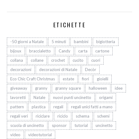
ETICHETTE
-50 giorni a Natale
5 minuti
bambini
bigiotteria
bijoux
braccialetto
Candy
carta
cartone
collana
collane
crochet
cucito
cuori
decorazioni
decorazioni di Natale
Decòr
Eco Chic Craft Christmas
estate
fiori
gioielli
giveaway
granny
granny square
halloween
idee
lavoretti
Natale
nuovi punti uncinetto
origami
pattern
plastica
regali
regali unici fatti a mano
regali veri
riciclare
riciclo
schema
schemi
scuola di uncinetto
sponsor
tutorial
uncinetto
video
videotutorial