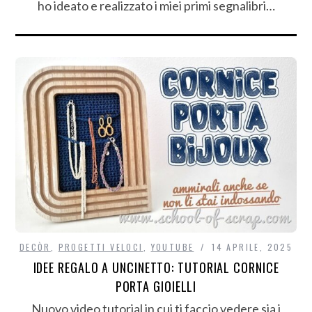
ho ideato e realizzato i miei primi segnalibri…
DECÒR
,
PROGETTI VELOCI
,
YOUTUBE
14 APRILE, 2025
IDEE REGALO A UNCINETTO: TUTORIAL CORNICE
PORTA GIOIELLI
Nuovo video tutorial in cui ti faccio vedere sia i