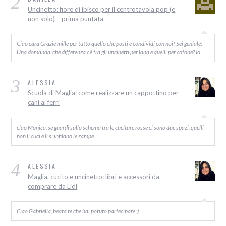
2
Uncinetto: fiore di ibisco per il centrotavola pop (e
non solo) – prima puntata
Ciao cara Grazie mille per tutto quello che posti e condividi con noi! Sei geniale!
Una domanda: che differenza c’è tra gli uncinetti per lana e quelli per cotone? Io…
3
ALESSIA
Scuola di Maglia: come realizzare un cappottino per
cani ai ferri
ciao Monica, se guardi sullo schema tra le cuciture rosse ci sono due spazi, quelli
non li cuci e lì si infilano le zampe.
4
ALESSIA
Maglia, cucito e uncinetto: libri e accessori da
comprare da Lidl
Ciao Gabriella, beata te che hai potuto partecipare :)