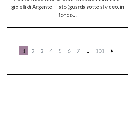
gioielli di Argento Filato (guarda sotto al video, in
fondo…
1
2
3
4
5
6
7
...
101