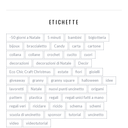
ETICHETTE
-50 giorni a Natale
5 minuti
bambini
bigiotteria
bijoux
braccialetto
Candy
carta
cartone
collana
collane
crochet
cucito
cuori
decorazioni
decorazioni di Natale
Decòr
Eco Chic Craft Christmas
estate
fiori
gioielli
giveaway
granny
granny square
halloween
idee
lavoretti
Natale
nuovi punti uncinetto
origami
pattern
plastica
regali
regali unici fatti a mano
regali veri
riciclare
riciclo
schema
schemi
scuola di uncinetto
sponsor
tutorial
uncinetto
video
videotutorial