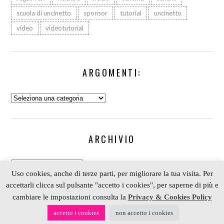
scuola di uncinetto
sponsor
tutorial
uncinetto
video
videotutorial
ARGOMENTI:
Argomenti:
ARCHIVIO
Archivio
Uso cookies, anche di terze parti, per migliorare la tua visita. Per
accettarli clicca sul pulsante "accetto i cookies", per saperne di più e
cambiare le impostazioni consulta la
Privacy & Cookies Policy
COPYRIGHT 2006-2023 ALESSIA SCRAP & CRAFT |
accetto i cookies
non accetto i cookies
PARTNER
DEPOSITPHOTOS
| P. IVA 01574070098 |