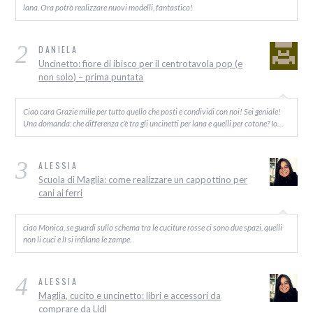
lana. Ora potrò realizzare nuovi modelli, fantastico!
2
DANIELA
Uncinetto: fiore di ibisco per il centrotavola pop (e
non solo) – prima puntata
Ciao cara Grazie mille per tutto quello che posti e condividi con noi! Sei geniale!
Una domanda: che differenza c’è tra gli uncinetti per lana e quelli per cotone? Io…
3
ALESSIA
Scuola di Maglia: come realizzare un cappottino per
cani ai ferri
ciao Monica, se guardi sullo schema tra le cuciture rosse ci sono due spazi, quelli
non li cuci e lì si infilano le zampe.
4
ALESSIA
Maglia, cucito e uncinetto: libri e accessori da
comprare da Lidl