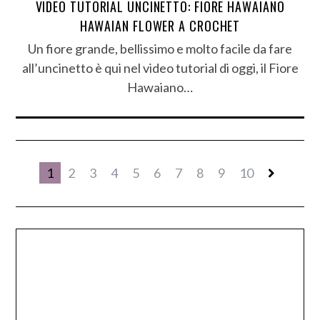
VIDEO TUTORIAL UNCINETTO: FIORE HAWAIANO
HAWAIAN FLOWER A CROCHET
Un fiore grande, bellissimo e molto facile da fare
all’uncinetto è qui nel video tutorial di oggi, il Fiore
Hawaiano…
1
2
3
4
5
6
7
8
9
10