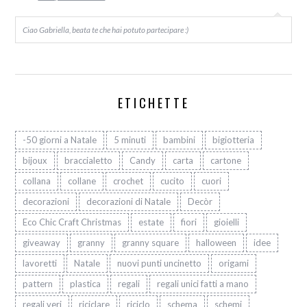
Ciao Gabriella, beata te che hai potuto partecipare :)
ETICHETTE
-50 giorni a Natale
5 minuti
bambini
bigiotteria
bijoux
braccialetto
Candy
carta
cartone
collana
collane
crochet
cucito
cuori
decorazioni
decorazioni di Natale
Decòr
Eco Chic Craft Christmas
estate
fiori
gioielli
giveaway
granny
granny square
halloween
idee
lavoretti
Natale
nuovi punti uncinetto
origami
pattern
plastica
regali
regali unici fatti a mano
regali veri
riciclare
riciclo
schema
schemi