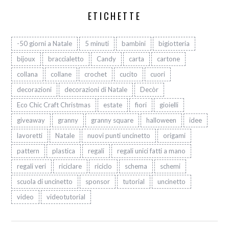
ETICHETTE
-50 giorni a Natale
5 minuti
bambini
bigiotteria
bijoux
braccialetto
Candy
carta
cartone
collana
collane
crochet
cucito
cuori
decorazioni
decorazioni di Natale
Decòr
Eco Chic Craft Christmas
estate
fiori
gioielli
giveaway
granny
granny square
halloween
idee
lavoretti
Natale
nuovi punti uncinetto
origami
pattern
plastica
regali
regali unici fatti a mano
regali veri
riciclare
riciclo
schema
schemi
scuola di uncinetto
sponsor
tutorial
uncinetto
video
videotutorial