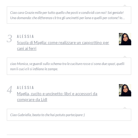
Ciao cara Grazie mille per tutto quello che posti e condividi con noi! Sei geniale!
Una domanda: che differenza c’è tra gli uncinetti per lana e quelli per cotone? Io…
3
ALESSIA
Scuola di Maglia: come realizzare un cappottino per
cani ai ferri
ciao Monica, se guardi sullo schema tra le cuciture rosse ci sono due spazi, quelli
non li cuci e lì si infilano le zampe.
4
ALESSIA
Maglia, cucito e uncinetto: libri e accessori da
comprare da Lidl
Ciao Gabriella, beata te che hai potuto partecipare :)