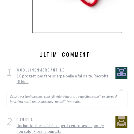
ULTIMI COMMENTI:
1
WOOLLINENMERCANTILE
10 progetti per fare sciarpe belle e fai da te, Raccolta
di Idee
Grazie per tanti preziosi consigli. Adoro lavorare a maglia cappelli e sciarpe di
lana. Ora potrò realizzare nuovi modelli, fantastico!
2
DANIELA
Uncinetto: fiore di ibisco per il centrotavola pop (e
non solo) – prima puntata