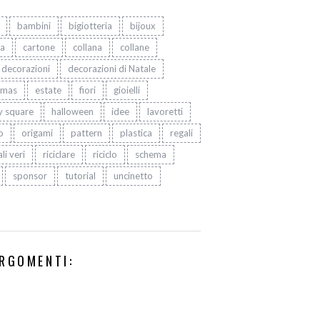
bambini
bigiotteria
bijoux
ta
cartone
collana
collane
decorazioni
decorazioni di Natale
tmas
estate
fiori
gioielli
y square
halloween
idee
lavoretti
o
origami
pattern
plastica
regali
li veri
riciclare
riciclo
schema
sponsor
tutorial
uncinetto
RGOMENTI: