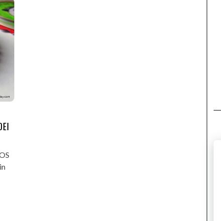
DEI
SOS
in