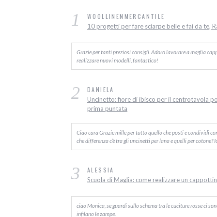
1
WOOLLINENMERCANTILE
10 progetti per fare sciarpe belle e fai da te, 
Grazie per tanti preziosi consigli. Adoro lavorare a maglia capp
realizzare nuovi modelli, fantastico!
2
DANIELA
Uncinetto: fiore di ibisco per il centrotavola p
prima puntata
Ciao cara Grazie mille per tutto quello che posti e condividi c
che differenza c’è tra gli uncinetti per lana e quelli per cotone? 
3
ALESSIA
Scuola di Maglia: come realizzare un cappottino
ciao Monica, se guardi sullo schema tra le cuciture rosse ci sono d
infilano le zampe.