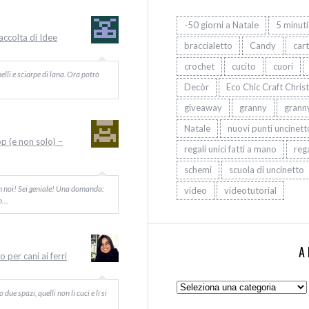
-50 giorni a Natale
5 minuti
Raccolta di Idee
braccialetto
Candy
car
crochet
cucito
cuori
elli e sciarpe di lana. Ora potrò
Decòr
Eco Chic Craft Chris
giveaway
granny
grann
Natale
nuovi punti uncinett
op (e non solo) –
regali unici fatti a mano
rega
schemi
scuola di uncinetto
on noi! Sei geniale! Una domanda:
video
videotutorial
Io…
A
 per cani ai ferri
Argomenti:
ue spazi, quelli non li cuci e lì si