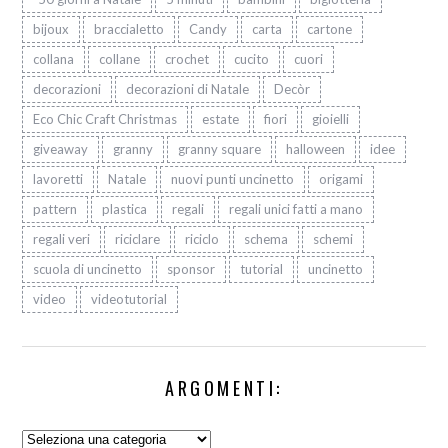
bijoux
braccialetto
Candy
carta
cartone
collana
collane
crochet
cucito
cuori
decorazioni
decorazioni di Natale
Decòr
Eco Chic Craft Christmas
estate
fiori
gioielli
giveaway
granny
granny square
halloween
idee
lavoretti
Natale
nuovi punti uncinetto
origami
pattern
plastica
regali
regali unici fatti a mano
regali veri
riciclare
riciclo
schema
schemi
scuola di uncinetto
sponsor
tutorial
uncinetto
video
videotutorial
ARGOMENTI:
Argomenti: