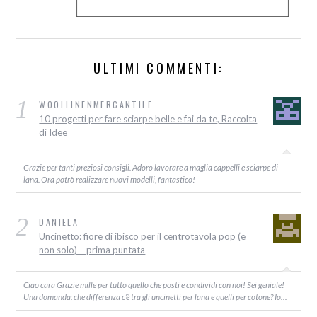
ULTIMI COMMENTI:
1
WOOLLINENMERCANTILE
10 progetti per fare sciarpe belle e fai da te, Raccolta
di Idee
Grazie per tanti preziosi consigli. Adoro lavorare a maglia cappelli e sciarpe di
lana. Ora potrò realizzare nuovi modelli, fantastico!
2
DANIELA
Uncinetto: fiore di ibisco per il centrotavola pop (e
non solo) – prima puntata
Ciao cara Grazie mille per tutto quello che posti e condividi con noi! Sei geniale!
Una domanda: che differenza c’è tra gli uncinetti per lana e quelli per cotone? Io…