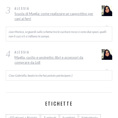
3
ALESSIA
Scuola di Maglia: come realizzare un cappottino per
cani ai ferri
ciao Monica, se guardi sullo schema tra le cuciture rosse ci sono due spazi, quelli
non li cuci e lì si infilano le zampe.
4
ALESSIA
Maglia, cucito e uncinetto: libri e accessori da
comprare da Lidl
Ciao Gabriella, beata te che hai potuto partecipare :)
ETICHETTE
-50 giorni a Natale
5 minuti
bambini
bigiotteria