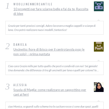
1
WOOLLINENMERCANTILE
10 progetti per fare sciarpe belle e fai da te, Raccolta
di Idee
Grazie per tanti preziosi consigli. Adoro lavorare a maglia cappelli e sciarpe di
lana. Ora potrò realizzare nuovi modelli, fantastico!
2
DANIELA
Uncinetto: fiore di ibisco per il centrotavola pop (e
non solo) – prima puntata
Ciao cara Grazie mille per tutto quello che posti e condividi con noi! Sei geniale!
Una domanda: che differenza c’è tra gli uncinetti per lana e quelli per cotone? Io…
3
ALESSIA
Scuola di Maglia: come realizzare un cappottino per
cani ai ferri
ciao Monica, se guardi sullo schema tra le cuciture rosse ci sono due spazi, quelli