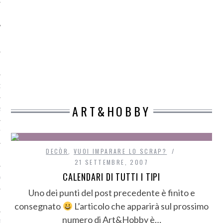
O
ART&HOBBY
R
T
DECÒR
,
VUOI IMPARARE LO SCRAP?
I
21 SETTEMBRE, 2007
CALENDARI DI TUTTI I TIPI
OST
Uno dei punti del post precedente è finito e
consegnato
L’articolo che apparirà sul prossimo
numero di Art&Hobby è…
TA DI ACCESSO AI DATI