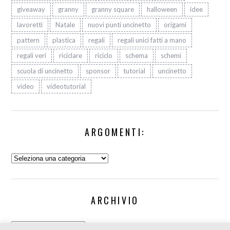
giveaway
granny
granny square
halloween
idee
lavoretti
Natale
nuovi punti uncinetto
origami
pattern
plastica
regali
regali unici fatti a mano
regali veri
riciclare
riciclo
schema
schemi
scuola di uncinetto
sponsor
tutorial
uncinetto
video
videotutorial
ARGOMENTI:
Argomenti:
ARCHIVIO
Archivio