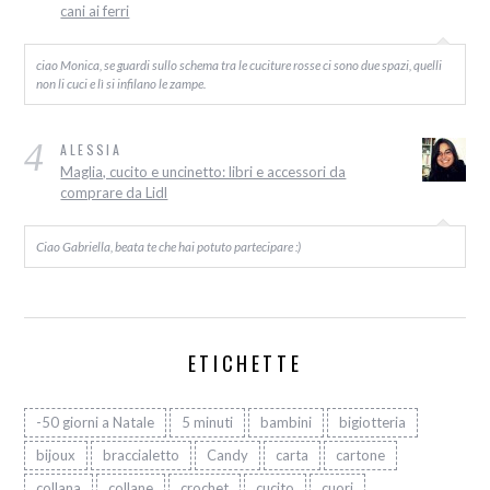
cani ai ferri
ciao Monica, se guardi sullo schema tra le cuciture rosse ci sono due spazi, quelli
non li cuci e lì si infilano le zampe.
4
ALESSIA
Maglia, cucito e uncinetto: libri e accessori da
comprare da Lidl
Ciao Gabriella, beata te che hai potuto partecipare :)
ETICHETTE
-50 giorni a Natale
5 minuti
bambini
bigiotteria
bijoux
braccialetto
Candy
carta
cartone
collana
collane
crochet
cucito
cuori