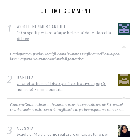
ULTIMI COMMENTI:
1
WOOLLINENMERCANTILE
10 progetti per fare sciarpe belle e fai da te, Raccolta
di Idee
Grazie per tanti preziosi consigli. Adoro lavorare a maglia cappelli e sciarpe di
lana. Ora potrò realizzare nuovi modelli, fantastico!
2
DANIELA
Uncinetto: fiore di ibisco per il centrotavola pop (e
non solo) – prima puntata
Ciao cara Grazie mille per tutto quello che posti e condividi con noi! Sei geniale!
Una domanda: che differenza c’è tra gli uncinetti per lana e quelli per cotone? Io…
3
ALESSIA
Scuola di Maglia: come realizzare un cappottino per