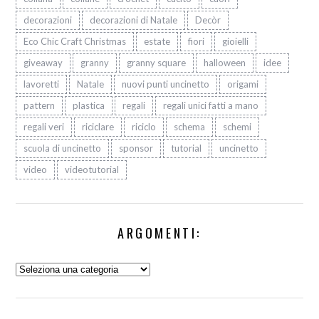
decorazioni
decorazioni di Natale
Decòr
Eco Chic Craft Christmas
estate
fiori
gioielli
giveaway
granny
granny square
halloween
idee
lavoretti
Natale
nuovi punti uncinetto
origami
pattern
plastica
regali
regali unici fatti a mano
regali veri
riciclare
riciclo
schema
schemi
scuola di uncinetto
sponsor
tutorial
uncinetto
video
videotutorial
ARGOMENTI:
Argomenti: