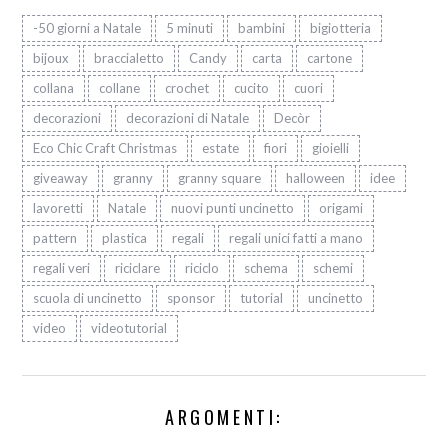
-50 giorni a Natale
5 minuti
bambini
bigiotteria
bijoux
braccialetto
Candy
carta
cartone
collana
collane
crochet
cucito
cuori
decorazioni
decorazioni di Natale
Decòr
Eco Chic Craft Christmas
estate
fiori
gioielli
giveaway
granny
granny square
halloween
idee
lavoretti
Natale
nuovi punti uncinetto
origami
pattern
plastica
regali
regali unici fatti a mano
regali veri
riciclare
riciclo
schema
schemi
scuola di uncinetto
sponsor
tutorial
uncinetto
video
videotutorial
ARGOMENTI: