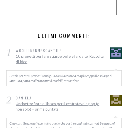
ULTIMI COMMENTI:
1
WOOLLINENMERCANTILE
10 progetti per fare sciarpe belle e fai da te, Raccolta
di Idee
Grazie per tanti preziosi consigli. Adoro lavorare a maglia cappelli e sciarpe di
lana. Ora potrò realizzare nuovi modelli, fantastico!
2
DANIELA
Uncinetto: fiore di ibisco per il centrotavola pop (e
non solo) – prima puntata
Ciao cara Grazie mille per tutto quello che posti e condividi con noi! Sei geniale!