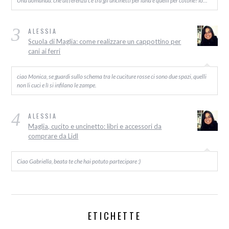
Una domanda: che differenza c’è tra gli uncinetti per lana e quelli per cotone? Io…
3
ALESSIA
Scuola di Maglia: come realizzare un cappottino per
cani ai ferri
ciao Monica, se guardi sullo schema tra le cuciture rosse ci sono due spazi, quelli
non li cuci e lì si infilano le zampe.
4
ALESSIA
Maglia, cucito e uncinetto: libri e accessori da
comprare da Lidl
Ciao Gabriella, beata te che hai potuto partecipare :)
ETICHETTE