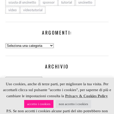
scuola di uncinetto
sponsor
tutorial
uncinetto
video
videotutorial
ARGOMENTI:
Argomenti:
ARCHIVIO
Archivio
Uso cookies, anche di terze parti, per migliorare la tua visita. Per
accettarli clicca sul pulsante "accetto i cookies", per saperne di più e
cambiare le impostazioni consulta la
Privacy & Cookies Policy
COPYRIGHT 2006-2023 ALESSIA SCRAP & CRAFT |
accetto i cookies
non accetto i cookies
PARTNER
DEPOSITPHOTOS
| P. IVA 01574070098 |
P.S. Se non accetti i cookies alcune parti del sito potrebbero non
REALIZZATO DA
4BLOG.INFO