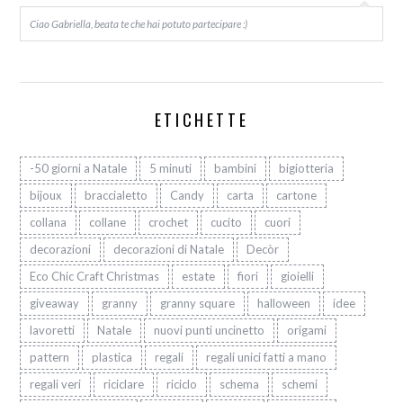
Ciao Gabriella, beata te che hai potuto partecipare :)
ETICHETTE
-50 giorni a Natale
5 minuti
bambini
bigiotteria
bijoux
braccialetto
Candy
carta
cartone
collana
collane
crochet
cucito
cuori
decorazioni
decorazioni di Natale
Decòr
Eco Chic Craft Christmas
estate
fiori
gioielli
giveaway
granny
granny square
halloween
idee
lavoretti
Natale
nuovi punti uncinetto
origami
pattern
plastica
regali
regali unici fatti a mano
regali veri
riciclare
riciclo
schema
schemi