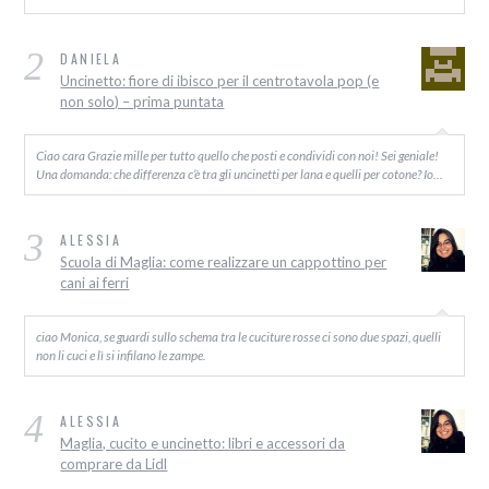
2
DANIELA
Uncinetto: fiore di ibisco per il centrotavola pop (e
non solo) – prima puntata
Ciao cara Grazie mille per tutto quello che posti e condividi con noi! Sei geniale!
Una domanda: che differenza c’è tra gli uncinetti per lana e quelli per cotone? Io…
3
ALESSIA
Scuola di Maglia: come realizzare un cappottino per
cani ai ferri
ciao Monica, se guardi sullo schema tra le cuciture rosse ci sono due spazi, quelli
non li cuci e lì si infilano le zampe.
4
ALESSIA
Maglia, cucito e uncinetto: libri e accessori da
comprare da Lidl