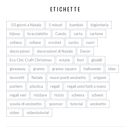
ETICHETTE
-50 giorni a Natale
5 minuti
bambini
bigiotteria
bijoux
braccialetto
Candy
carta
cartone
collana
collane
crochet
cucito
cuori
decorazioni
decorazioni di Natale
Decòr
Eco Chic Craft Christmas
estate
fiori
gioielli
giveaway
granny
granny square
halloween
idee
lavoretti
Natale
nuovi punti uncinetto
origami
pattern
plastica
regali
regali unici fatti a mano
regali veri
riciclare
riciclo
schema
schemi
scuola di uncinetto
sponsor
tutorial
uncinetto
video
videotutorial