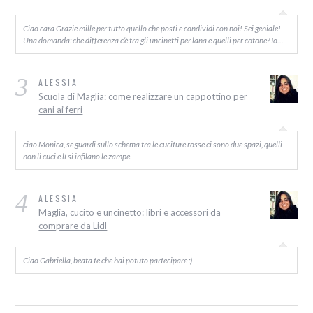
Ciao cara Grazie mille per tutto quello che posti e condividi con noi! Sei geniale!
Una domanda: che differenza c’è tra gli uncinetti per lana e quelli per cotone? Io…
3
ALESSIA
Scuola di Maglia: come realizzare un cappottino per
cani ai ferri
ciao Monica, se guardi sullo schema tra le cuciture rosse ci sono due spazi, quelli
non li cuci e lì si infilano le zampe.
4
ALESSIA
Maglia, cucito e uncinetto: libri e accessori da
comprare da Lidl
Ciao Gabriella, beata te che hai potuto partecipare :)