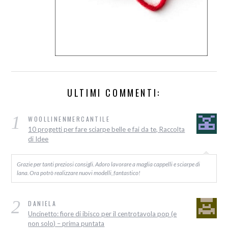
ULTIMI COMMENTI:
1
WOOLLINENMERCANTILE
10 progetti per fare sciarpe belle e fai da te, Raccolta
di Idee
Grazie per tanti preziosi consigli. Adoro lavorare a maglia cappelli e sciarpe di
lana. Ora potrò realizzare nuovi modelli, fantastico!
2
DANIELA
Uncinetto: fiore di ibisco per il centrotavola pop (e
non solo) – prima puntata