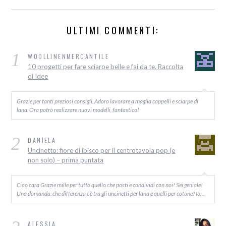
ULTIMI COMMENTI:
1
WOOLLINENMERCANTILE
10 progetti per fare sciarpe belle e fai da te, Raccolta
di Idee
Grazie per tanti preziosi consigli. Adoro lavorare a maglia cappelli e sciarpe di
lana. Ora potrò realizzare nuovi modelli, fantastico!
2
DANIELA
Uncinetto: fiore di ibisco per il centrotavola pop (e
non solo) – prima puntata
Ciao cara Grazie mille per tutto quello che posti e condividi con noi! Sei geniale!
Una domanda: che differenza c’è tra gli uncinetti per lana e quelli per cotone? Io…
ALESSIA