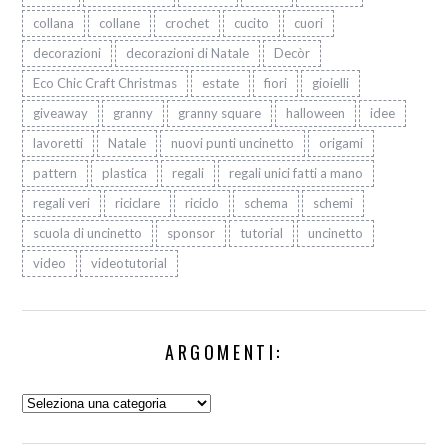
collana
collane
crochet
cucito
cuori
decorazioni
decorazioni di Natale
Decòr
Eco Chic Craft Christmas
estate
fiori
gioielli
giveaway
granny
granny square
halloween
idee
lavoretti
Natale
nuovi punti uncinetto
origami
pattern
plastica
regali
regali unici fatti a mano
regali veri
riciclare
riciclo
schema
schemi
scuola di uncinetto
sponsor
tutorial
uncinetto
video
videotutorial
ARGOMENTI:
Argomenti: