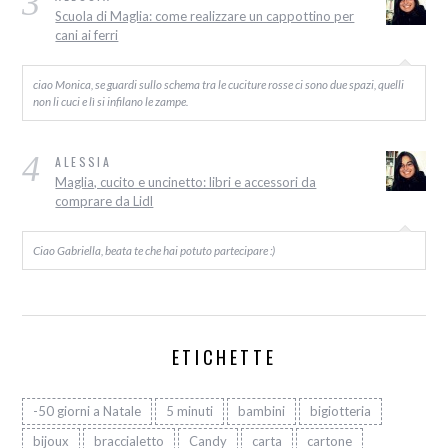
3
Scuola di Maglia: come realizzare un cappottino per
cani ai ferri
ciao Monica, se guardi sullo schema tra le cuciture rosse ci sono due spazi, quelli
non li cuci e lì si infilano le zampe.
4
ALESSIA
Maglia, cucito e uncinetto: libri e accessori da
comprare da Lidl
Ciao Gabriella, beata te che hai potuto partecipare :)
ETICHETTE
-50 giorni a Natale
5 minuti
bambini
bigiotteria
bijoux
braccialetto
Candy
carta
cartone