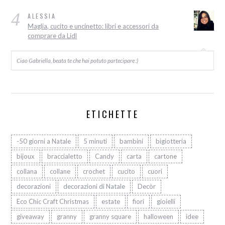
4
ALESSIA
Maglia, cucito e uncinetto: libri e accessori da
comprare da Lidl
Ciao Gabriella, beata te che hai potuto partecipare :)
ETICHETTE
-50 giorni a Natale
5 minuti
bambini
bigiotteria
bijoux
braccialetto
Candy
carta
cartone
collana
collane
crochet
cucito
cuori
decorazioni
decorazioni di Natale
Decòr
Eco Chic Craft Christmas
estate
fiori
gioielli
giveaway
granny
granny square
halloween
idee