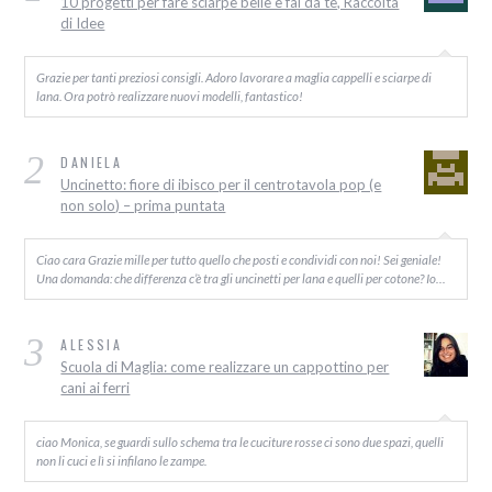
10 progetti per fare sciarpe belle e fai da te, Raccolta
di Idee
Grazie per tanti preziosi consigli. Adoro lavorare a maglia cappelli e sciarpe di
lana. Ora potrò realizzare nuovi modelli, fantastico!
2
DANIELA
Uncinetto: fiore di ibisco per il centrotavola pop (e
non solo) – prima puntata
Ciao cara Grazie mille per tutto quello che posti e condividi con noi! Sei geniale!
Una domanda: che differenza c’è tra gli uncinetti per lana e quelli per cotone? Io…
3
ALESSIA
Scuola di Maglia: come realizzare un cappottino per
cani ai ferri
ciao Monica, se guardi sullo schema tra le cuciture rosse ci sono due spazi, quelli
non li cuci e lì si infilano le zampe.