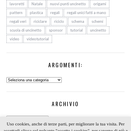
lavoretti
Natale
nuovi punti uncinetto
origami
pattern
plastica
regali
regali unici fatti a mano
regali veri
riciclare
riciclo
schema
schemi
scuola di uncinetto
sponsor
tutorial
uncinetto
video
videotutorial
ARGOMENTI:
Argomenti:
ARCHIVIO
Archivio
Uso cookies, anche di terze parti, per migliorare la tua visita. Per
accettarli clicca sul pulsante "accetto i cookies", per saperne di più e