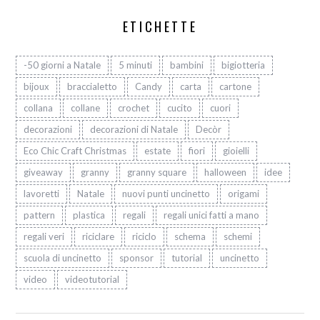
ETICHETTE
-50 giorni a Natale
5 minuti
bambini
bigiotteria
bijoux
braccialetto
Candy
carta
cartone
collana
collane
crochet
cucito
cuori
decorazioni
decorazioni di Natale
Decòr
Eco Chic Craft Christmas
estate
fiori
gioielli
giveaway
granny
granny square
halloween
idee
lavoretti
Natale
nuovi punti uncinetto
origami
pattern
plastica
regali
regali unici fatti a mano
regali veri
riciclare
riciclo
schema
schemi
scuola di uncinetto
sponsor
tutorial
uncinetto
video
videotutorial