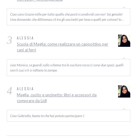
Ciao cara Grazie mille per tutto quello che posti e condividi con noi! Sei geniale!
Una domanda: che differenza c’è tra gli uncinetti per lana e quelli per cotone? Io…
3
ALESSIA
Scuola di Maglia: come realizzare un cappottino per
cani ai ferri
ciao Monica, se guardi sullo schema tra le cuciture rosse ci sono due spazi, quelli
non li cuci e lì si infilano le zampe.
4
ALESSIA
Maglia, cucito e uncinetto: libri e accessori da
comprare da Lidl
Ciao Gabriella, beata te che hai potuto partecipare :)