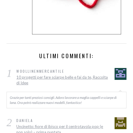
ULTIMI COMMENTI:
1
WOOLLINENMERCANTILE
10 progetti per fare sciarpe belle e fai da te, Raccolta
di Idee
Grazie per tanti preziosi consigli. Adoro lavorare a maglia cappelli e sciarpe di
lana. Ora potrò realizzare nuovi modelli, fantastico!
2
DANIELA
Uncinetto: fiore di ibisco per il centrotavola pop (e
non solo) – prima puntata