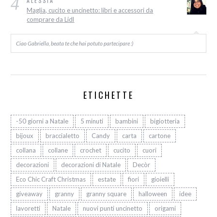
4
ALESSIA
Maglia, cucito e uncinetto: libri e accessori da
comprare da Lidl
Ciao Gabriella, beata te che hai potuto partecipare :)
ETICHETTE
-50 giorni a Natale
5 minuti
bambini
bigiotteria
bijoux
braccialetto
Candy
carta
cartone
collana
collane
crochet
cucito
cuori
decorazioni
decorazioni di Natale
Decòr
Eco Chic Craft Christmas
estate
fiori
gioielli
giveaway
granny
granny square
halloween
idee
lavoretti
Natale
nuovi punti uncinetto
origami