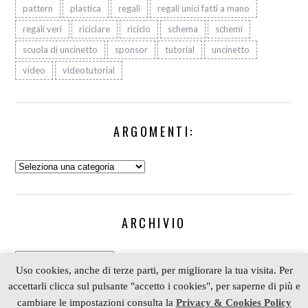
pattern
plastica
regali
regali unici fatti a mano
regali veri
riciclare
riciclo
schema
schemi
scuola di uncinetto
sponsor
tutorial
uncinetto
video
videotutorial
ARGOMENTI:
Argomenti:
ARCHIVIO
Archivio
Uso cookies, anche di terze parti, per migliorare la tua visita. Per
accettarli clicca sul pulsante "accetto i cookies", per saperne di più e
cambiare le impostazioni consulta la
Privacy & Cookies Policy