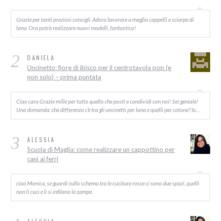
Grazie per tanti preziosi consigli. Adoro lavorare a maglia cappelli e sciarpe di
lana. Ora potrò realizzare nuovi modelli, fantastico!
2
DANIELA
Uncinetto: fiore di ibisco per il centrotavola pop (e
non solo) – prima puntata
Ciao cara Grazie mille per tutto quello che posti e condividi con noi! Sei geniale!
Una domanda: che differenza c’è tra gli uncinetti per lana e quelli per cotone? Io…
3
ALESSIA
Scuola di Maglia: come realizzare un cappottino per
cani ai ferri
ciao Monica, se guardi sullo schema tra le cuciture rosse ci sono due spazi, quelli
non li cuci e lì si infilano le zampe.