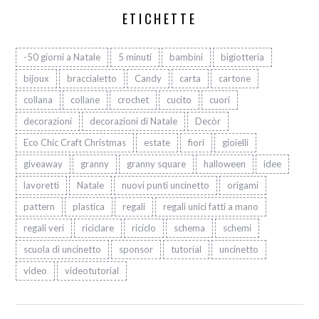
ETICHETTE
-50 giorni a Natale
5 minuti
bambini
bigiotteria
bijoux
braccialetto
Candy
carta
cartone
collana
collane
crochet
cucito
cuori
decorazioni
decorazioni di Natale
Decòr
Eco Chic Craft Christmas
estate
fiori
gioielli
giveaway
granny
granny square
halloween
idee
lavoretti
Natale
nuovi punti uncinetto
origami
pattern
plastica
regali
regali unici fatti a mano
regali veri
riciclare
riciclo
schema
schemi
scuola di uncinetto
sponsor
tutorial
uncinetto
video
videotutorial