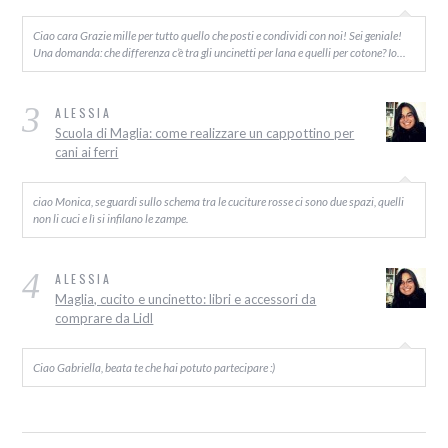
Ciao cara Grazie mille per tutto quello che posti e condividi con noi! Sei geniale!
Una domanda: che differenza c’è tra gli uncinetti per lana e quelli per cotone? Io…
3
ALESSIA
Scuola di Maglia: come realizzare un cappottino per
cani ai ferri
ciao Monica, se guardi sullo schema tra le cuciture rosse ci sono due spazi, quelli
non li cuci e lì si infilano le zampe.
4
ALESSIA
Maglia, cucito e uncinetto: libri e accessori da
comprare da Lidl
Ciao Gabriella, beata te che hai potuto partecipare :)