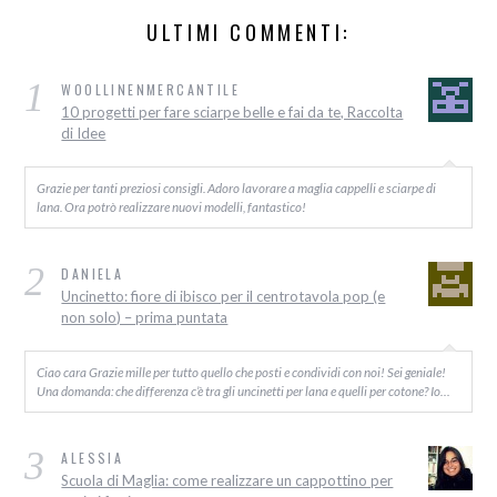
ULTIMI COMMENTI:
1
WOOLLINENMERCANTILE
10 progetti per fare sciarpe belle e fai da te, Raccolta
di Idee
Grazie per tanti preziosi consigli. Adoro lavorare a maglia cappelli e sciarpe di
lana. Ora potrò realizzare nuovi modelli, fantastico!
2
DANIELA
Uncinetto: fiore di ibisco per il centrotavola pop (e
non solo) – prima puntata
Ciao cara Grazie mille per tutto quello che posti e condividi con noi! Sei geniale!
Una domanda: che differenza c’è tra gli uncinetti per lana e quelli per cotone? Io…
3
ALESSIA
Scuola di Maglia: come realizzare un cappottino per