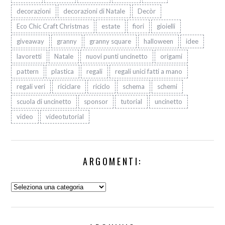
decorazioni
decorazioni di Natale
Decòr
Eco Chic Craft Christmas
estate
fiori
gioielli
giveaway
granny
granny square
halloween
idee
lavoretti
Natale
nuovi punti uncinetto
origami
pattern
plastica
regali
regali unici fatti a mano
regali veri
riciclare
riciclo
schema
schemi
scuola di uncinetto
sponsor
tutorial
uncinetto
video
videotutorial
ARGOMENTI:
Argomenti: