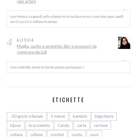
cani ai ferri
ciao Monica, se guardi sullo schema tra le cuciture rosse ci sono due spazi, quelli
non li cuci e lì si infilano le zampe.
4
ALESSIA
Maglia, cucito e uncinetto: libri e accessori da
comprare da Lidl
Ciao Gabriella, beata te che hai potuto partecipare :)
ETICHETTE
-50 giorni a Natale
5 minuti
bambini
bigiotteria
bijoux
braccialetto
Candy
carta
cartone
collana
collane
crochet
cucito
cuori