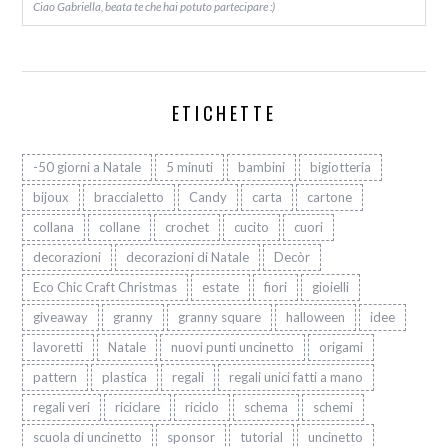
Ciao Gabriella, beata te che hai potuto partecipare :)
ETICHETTE
-50 giorni a Natale
5 minuti
bambini
bigiotteria
bijoux
braccialetto
Candy
carta
cartone
collana
collane
crochet
cucito
cuori
decorazioni
decorazioni di Natale
Decòr
Eco Chic Craft Christmas
estate
fiori
gioielli
giveaway
granny
granny square
halloween
idee
lavoretti
Natale
nuovi punti uncinetto
origami
pattern
plastica
regali
regali unici fatti a mano
regali veri
riciclare
riciclo
schema
schemi
scuola di uncinetto
sponsor
tutorial
uncinetto