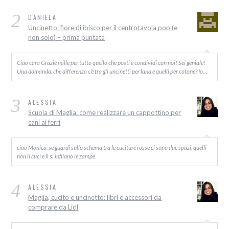
2
DANIELA
Uncinetto: fiore di ibisco per il centrotavola pop (e
non solo) – prima puntata
Ciao cara Grazie mille per tutto quello che posti e condividi con noi! Sei geniale!
Una domanda: che differenza c’è tra gli uncinetti per lana e quelli per cotone? Io…
3
ALESSIA
Scuola di Maglia: come realizzare un cappottino per
cani ai ferri
ciao Monica, se guardi sullo schema tra le cuciture rosse ci sono due spazi, quelli
non li cuci e lì si infilano le zampe.
4
ALESSIA
Maglia, cucito e uncinetto: libri e accessori da
comprare da Lidl