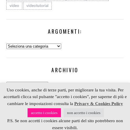
video
videotutorial
ARGOMENTI:
Argomenti:
ARCHIVIO
Archivio
Uso cookies, anche di terze parti, per migliorare la tua visita. Per
accettarli clicca sul pulsante "accetto i cookies", per saperne di più e
cambiare le impostazioni consulta la
Privacy & Cookies Policy
COPYRIGHT 2006-2023 ALESSIA SCRAP & CRAFT |
accetto i cookies
non accetto i cookies
PARTNER
DEPOSITPHOTOS
| P. IVA 01574070098 |
P.S. Se non accetti i cookies alcune parti del sito potrebbero non
REALIZZATO DA
4BLOG.INFO
essere visibili.
BACK TO TOP