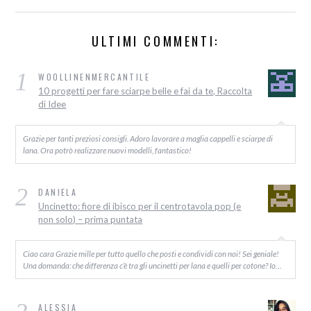
ULTIMI COMMENTI:
1
WOOLLINENMERCANTILE
10 progetti per fare sciarpe belle e fai da te, Raccolta
di Idee
Grazie per tanti preziosi consigli. Adoro lavorare a maglia cappelli e sciarpe di
lana. Ora potrò realizzare nuovi modelli, fantastico!
2
DANIELA
Uncinetto: fiore di ibisco per il centrotavola pop (e
non solo) – prima puntata
Ciao cara Grazie mille per tutto quello che posti e condividi con noi! Sei geniale!
Una domanda: che differenza c’è tra gli uncinetti per lana e quelli per cotone? Io…
ALESSIA