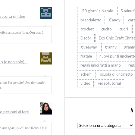
-50 giorni a Natale
5 minuti
Raccolta di Idee
braccialetto
Candy
car
crochet
cucito
cuori
elli e sciarpe di lana. Ora potrò
Decòr
Eco Chic Craft Chris
giveaway
granny
grann
Natale
nuovi punti uncinett
op (e non solo) –
regali unici fatti a mano
rega
schemi
scuola di uncinetto
on noi! Sei geniale! Una domanda:
video
videotutorial
Io…
A
 per cani ai ferri
Argomenti:
ue spazi, quelli non li cuci e lì si