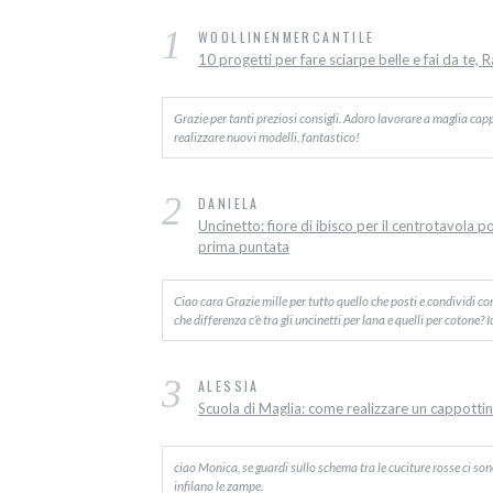
1
WOOLLINENMERCANTILE
10 progetti per fare sciarpe belle e fai da te, 
Grazie per tanti preziosi consigli. Adoro lavorare a maglia capp
realizzare nuovi modelli, fantastico!
2
DANIELA
Uncinetto: fiore di ibisco per il centrotavola p
prima puntata
Ciao cara Grazie mille per tutto quello che posti e condividi c
che differenza c’è tra gli uncinetti per lana e quelli per cotone? 
3
ALESSIA
Scuola di Maglia: come realizzare un cappottino
ciao Monica, se guardi sullo schema tra le cuciture rosse ci sono d
infilano le zampe.