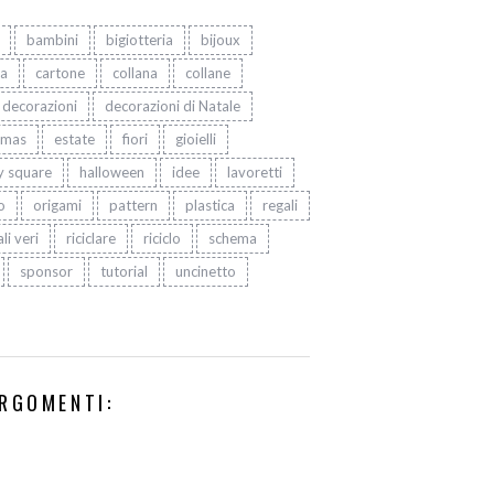
bambini
bigiotteria
bijoux
ta
cartone
collana
collane
decorazioni
decorazioni di Natale
tmas
estate
fiori
gioielli
y square
halloween
idee
lavoretti
o
origami
pattern
plastica
regali
li veri
riciclare
riciclo
schema
sponsor
tutorial
uncinetto
RGOMENTI: