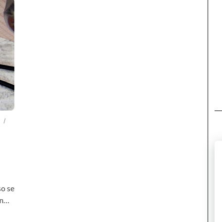
so se
in…