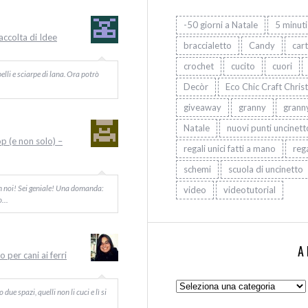
-50 giorni a Natale
5 minuti
Raccolta di Idee
braccialetto
Candy
car
crochet
cucito
cuori
elli e sciarpe di lana. Ora potrò
Decòr
Eco Chic Craft Chris
giveaway
granny
grann
Natale
nuovi punti uncinett
op (e non solo) –
regali unici fatti a mano
rega
schemi
scuola di uncinetto
on noi! Sei geniale! Una domanda:
video
videotutorial
Io…
A
 per cani ai ferri
Argomenti:
ue spazi, quelli non li cuci e lì si