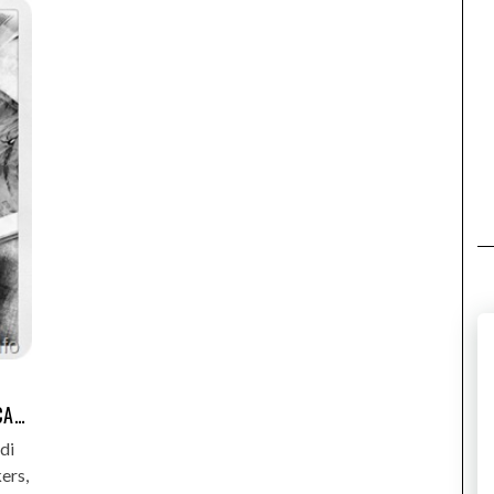
2
CA…
di
ers,