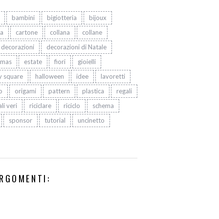
bambini
bigiotteria
bijoux
ta
cartone
collana
collane
decorazioni
decorazioni di Natale
tmas
estate
fiori
gioielli
y square
halloween
idee
lavoretti
o
origami
pattern
plastica
regali
li veri
riciclare
riciclo
schema
sponsor
tutorial
uncinetto
RGOMENTI: