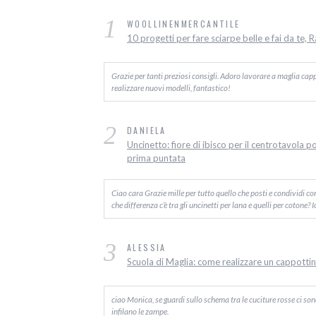
1
WOOLLINENMERCANTILE
10 progetti per fare sciarpe belle e fai da te, 
Grazie per tanti preziosi consigli. Adoro lavorare a maglia capp
realizzare nuovi modelli, fantastico!
2
DANIELA
Uncinetto: fiore di ibisco per il centrotavola p
prima puntata
Ciao cara Grazie mille per tutto quello che posti e condividi c
che differenza c’è tra gli uncinetti per lana e quelli per cotone? 
3
ALESSIA
Scuola di Maglia: come realizzare un cappottino
ciao Monica, se guardi sullo schema tra le cuciture rosse ci sono d
infilano le zampe.