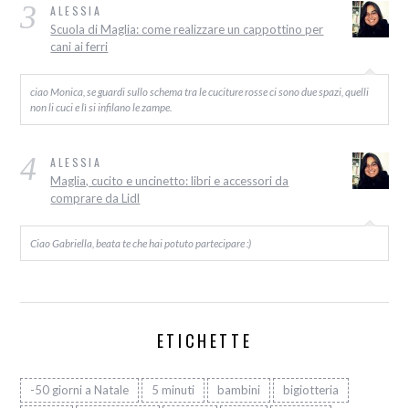
3
ALESSIA
Scuola di Maglia: come realizzare un cappottino per
cani ai ferri
ciao Monica, se guardi sullo schema tra le cuciture rosse ci sono due spazi, quelli
non li cuci e lì si infilano le zampe.
4
ALESSIA
Maglia, cucito e uncinetto: libri e accessori da
comprare da Lidl
Ciao Gabriella, beata te che hai potuto partecipare :)
ETICHETTE
-50 giorni a Natale
5 minuti
bambini
bigiotteria