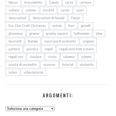
bijoux
braccialetto
Candy
carta
cartone
collana
collane
crochet
cucito
cuori
decorazioni
decorazioni di Natale
Decòr
Eco Chic Craft Christmas
estate
fiori
gioielli
giveaway
granny
granny square
halloween
idee
lavoretti
Natale
nuovi punti uncinetto
origami
pattern
plastica
regali
regali unici fatti a mano
regali veri
riciclare
riciclo
schema
schemi
scuola di uncinetto
sponsor
tutorial
uncinetto
video
videotutorial
ARGOMENTI:
Argomenti: