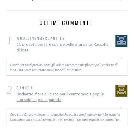
ULTIMI COMMENTI:
1
WOOLLINENMERCANTILE
10 progetti per fare sciarpe belle e fai da te, Raccolta
di Idee
Grazie per tanti preziosi consigli. Adoro lavorare a maglia cappelli e sciarpe di
lana. Ora potrò realizzare nuovi modelli, fantastico!
2
DANIELA
Uncinetto: fiore di ibisco per il centrotavola pop (e
non solo) – prima puntata
Ciao cara Grazie mille per tutto quello che posti e condividi con noi! Sei geniale!
Una domanda: che differenza c’è tra gli uncinetti per lana e quelli per cotone? Io…