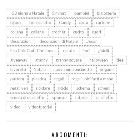
-50 giorni a Natale
5 minuti
bambini
bigiotteria
bijoux
braccialetto
Candy
carta
cartone
collana
collane
crochet
cucito
cuori
decorazioni
decorazioni di Natale
Decòr
Eco Chic Craft Christmas
estate
fiori
gioielli
giveaway
granny
granny square
halloween
idee
lavoretti
Natale
nuovi punti uncinetto
origami
pattern
plastica
regali
regali unici fatti a mano
regali veri
riciclare
riciclo
schema
schemi
scuola di uncinetto
sponsor
tutorial
uncinetto
video
videotutorial
ARGOMENTI: