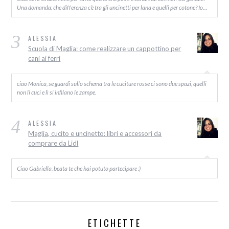
Una domanda: che differenza c’è tra gli uncinetti per lana e quelli per cotone? Io…
3
ALESSIA
Scuola di Maglia: come realizzare un cappottino per
cani ai ferri
ciao Monica, se guardi sullo schema tra le cuciture rosse ci sono due spazi, quelli
non li cuci e lì si infilano le zampe.
4
ALESSIA
Maglia, cucito e uncinetto: libri e accessori da
comprare da Lidl
Ciao Gabriella, beata te che hai potuto partecipare :)
ETICHETTE