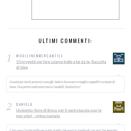
ULTIMI COMMENTI:
1
WOOLLINENMERCANTILE
10 progetti per fare sciarpe belle e fai da te, Raccolta
di Idee
Grazie per tanti preziosi consigli. Adoro lavorare a maglia cappelli e sciarpe di
lana. Ora potrò realizzare nuovi modelli, fantastico!
2
DANIELA
Uncinetto: fiore di ibisco per il centrotavola pop (e
non solo) – prima puntata
Ciao cara Grazie mille per tutto quello che posti e condividi con noi! Sei geniale!