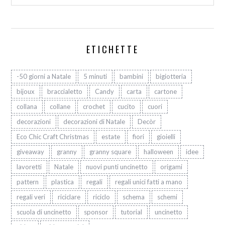
ETICHETTE
-50 giorni a Natale
5 minuti
bambini
bigiotteria
bijoux
braccialetto
Candy
carta
cartone
collana
collane
crochet
cucito
cuori
decorazioni
decorazioni di Natale
Decòr
Eco Chic Craft Christmas
estate
fiori
gioielli
giveaway
granny
granny square
halloween
idee
lavoretti
Natale
nuovi punti uncinetto
origami
pattern
plastica
regali
regali unici fatti a mano
regali veri
riciclare
riciclo
schema
schemi
scuola di uncinetto
sponsor
tutorial
uncinetto