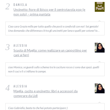
2
DANIELA
Uncinetto: fiore di ibisco per il centrotavola pop (e
non solo) – prima puntata
Ciao cara Grazie mille per tutto quello che posti e condividi con noi! Sei geniale!
Una domanda: che differenza c’è tra gli uncinetti per lana e quelli per cotone? Io…
3
ALESSIA
Scuola di Maglia: come realizzare un cappottino per
cani ai ferri
ciao Monica, se guardi sullo schema tra le cuciture rosse ci sono due spazi, quelli
non li cuci e lì si infilano le zampe.
4
ALESSIA
Maglia, cucito e uncinetto: libri e accessori da
comprare da Lidl
Ciao Gabriella, beata te che hai potuto partecipare :)