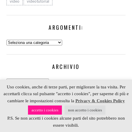
video
videotutorial
ARGOMENTI:
Argomenti:
ARCHIVIO
Archivio
Uso cookies, anche di terze parti, per migliorare la tua visita. Per
accettarli clicca sul pulsante "accetto i cookies", per saperne di più e
cambiare le impostazioni consulta la
Privacy & Cookies Policy
COPYRIGHT 2006-2023 ALESSIA SCRAP & CRAFT |
accetto i cookies
non accetto i cookies
PARTNER
DEPOSITPHOTOS
| P. IVA 01574070098 |
P.S. Se non accetti i cookies alcune parti del sito potrebbero non
REALIZZATO DA
4BLOG.INFO
essere visibili.
BACK TO TOP