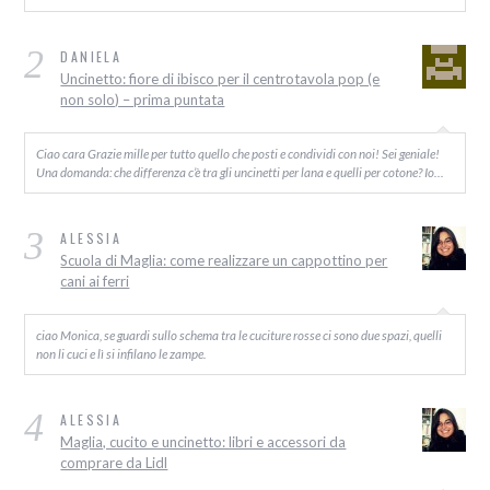
2
DANIELA
Uncinetto: fiore di ibisco per il centrotavola pop (e
non solo) – prima puntata
Ciao cara Grazie mille per tutto quello che posti e condividi con noi! Sei geniale!
Una domanda: che differenza c’è tra gli uncinetti per lana e quelli per cotone? Io…
3
ALESSIA
Scuola di Maglia: come realizzare un cappottino per
cani ai ferri
ciao Monica, se guardi sullo schema tra le cuciture rosse ci sono due spazi, quelli
non li cuci e lì si infilano le zampe.
4
ALESSIA
Maglia, cucito e uncinetto: libri e accessori da
comprare da Lidl