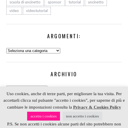
scuola di uncinetto
sponsor
tutorial
uncinetto
video
videotutorial
ARGOMENTI:
Argomenti:
ARCHIVIO
Archivio
Uso cookies, anche di terze parti, per migliorare la tua visita. Per
accettarli clicca sul pulsante "accetto i cookies", per saperne di più e
cambiare le impostazioni consulta la
Privacy & Cookies Policy
COPYRIGHT 2006-2023 ALESSIA SCRAP & CRAFT |
accetto i cookies
non accetto i cookies
PARTNER
DEPOSITPHOTOS
| P. IVA 01574070098 |
P.S. Se non accetti i cookies alcune parti del sito potrebbero non
REALIZZATO DA
4BLOG.INFO