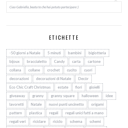
Ciao Gabriella, beata te che hai potuto partecipare :)
ETICHETTE
-50 giorni a Natale
5 minuti
bambini
bigiotteria
bijoux
braccialetto
Candy
carta
cartone
collana
collane
crochet
cucito
cuori
decorazioni
decorazioni di Natale
Decòr
Eco Chic Craft Christmas
estate
fiori
gioielli
giveaway
granny
granny square
halloween
idee
lavoretti
Natale
nuovi punti uncinetto
origami
pattern
plastica
regali
regali unici fatti a mano
regali veri
riciclare
riciclo
schema
schemi