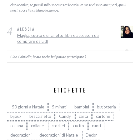
ciao Monica, se guardi sullo schema tra le cuciture rosse ci sono due spazi, quelli
non li cuci e lì si infilano le zampe.
4
ALESSIA
Maglia, cucito e uncinetto: libri e accessori da
comprare da Lidl
Ciao Gabriella, beata te che hai potuto partecipare :)
ETICHETTE
-50 giorni a Natale
5 minuti
bambini
bigiotteria
bijoux
braccialetto
Candy
carta
cartone
collana
collane
crochet
cucito
cuori
decorazioni
decorazioni di Natale
Decòr