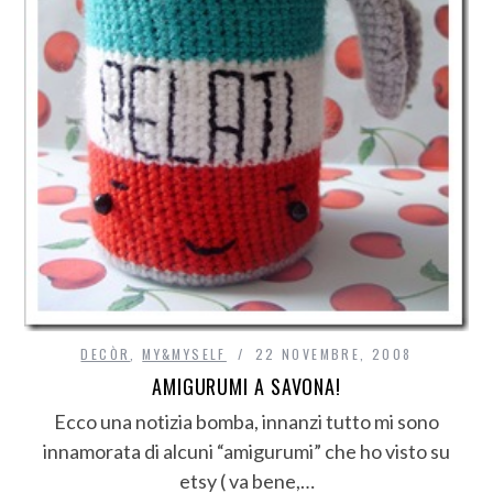
DECÒR
,
MY&MYSELF
22 NOVEMBRE, 2008
AMIGURUMI A SAVONA!
Ecco una notizia bomba, innanzi tutto mi sono
innamorata di alcuni “amigurumi” che ho visto su
etsy ( va bene,…