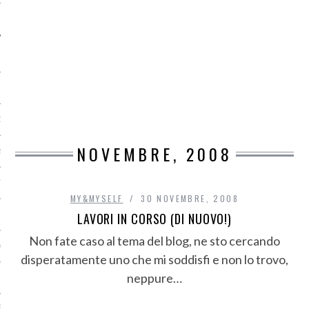
O
NOVEMBRE, 2008
R
T
MY&MYSELF
30 NOVEMBRE, 2008
LAVORI IN CORSO (DI NUOVO!)
I
Non fate caso al tema del blog, ne sto cercando
OST
disperatamente uno che mi soddisfi e non lo trovo,
neppure…
TA DI ACCESSO AI DATI