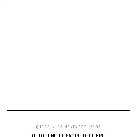
QUOTE
30 NOVEMBRE, 2008
[QUOTE] NELLE PAGINE DEI LIBRI…