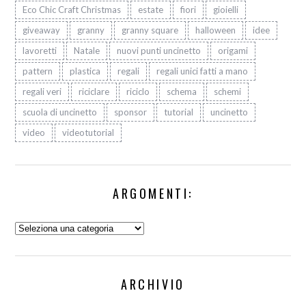
Eco Chic Craft Christmas
estate
fiori
gioielli
giveaway
granny
granny square
halloween
idee
lavoretti
Natale
nuovi punti uncinetto
origami
pattern
plastica
regali
regali unici fatti a mano
regali veri
riciclare
riciclo
schema
schemi
scuola di uncinetto
sponsor
tutorial
uncinetto
video
videotutorial
ARGOMENTI:
Argomenti:
ARCHIVIO