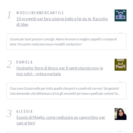
1
WOOLLINENMERCANTILE
10 progetti per fare sciarpe belle e fai da te, Raccolta
di Idee
Grazie per tanti preziosi consigli. Adoro lavorare a maglia cappelli e sciarpe di
lana. Ora potrò realizzare nuovi modelli, fantastico!
2
DANIELA
Uncinetto: fiore di ibisco per il centrotavola pop (e
non solo) – prima puntata
Ciao cara Grazie mille per tutto quello che posti e condividi con noi! Sei geniale!
Una domanda: che differenza c’è tra gli uncinetti per lana e quelli per cotone? Io…
3
ALESSIA
Scuola di Maglia: come realizzare un cappottino per
cani ai ferri