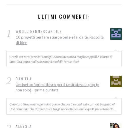
ULTIMI COMMENTI:
1
WOOLLINENMERCANTILE
10 progetti per fare sciarpe belle e fai da te, Raccolta
di Idee
Grazie per tanti preziosi consigli. Adoro lavorare a maglia cappelli e sciarpe di
lana. Ora potrò realizzare nuovi modelli, fantastico!
2
DANIELA
Uncinetto: fiore di ibisco per il centrotavola pop (e
non solo) – prima puntata
Ciao cara Grazie mille per tutto quello che posti e condividi con noi! Sei geniale!
Una domanda: che differenza c’è tra gli uncinetti per lana e quelli per cotone? Io…
ALESSIA