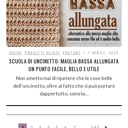
DECÒR
,
PROGETTI VELOCI
,
YOUTUBE
7 APRILE, 2025
SCUOLA DI UNCINETTO: MAGLIA BASSA ALLUNGATA
UN PUNTO FACILE, BELLO E UTILE
Non smetto mai di ripetere che le cose belle
dell’uncinetto, oltre al fatto che si può portare
dappertutto, sono la…
1
2
3
4
5
6
7
...
143