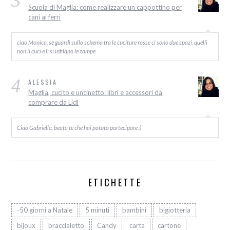
3
Scuola di Maglia: come realizzare un cappottino per
cani ai ferri
ciao Monica, se guardi sullo schema tra le cuciture rosse ci sono due spazi, quelli
non li cuci e lì si infilano le zampe.
4
ALESSIA
Maglia, cucito e uncinetto: libri e accessori da
comprare da Lidl
Ciao Gabriella, beata te che hai potuto partecipare :)
ETICHETTE
-50 giorni a Natale
5 minuti
bambini
bigiotteria
bijoux
braccialetto
Candy
carta
cartone