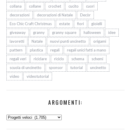
collana
collane
crochet
cucito
cuori
decorazioni
decorazioni di Natale
Decòr
Eco Chic Craft Christmas
estate
fiori
gioielli
giveaway
granny
granny square
halloween
idee
lavoretti
Natale
nuovi punti uncinetto
origami
pattern
plastica
regali
regali unici fatti a mano
regali veri
riciclare
riciclo
schema
schemi
scuola di uncinetto
sponsor
tutorial
uncinetto
video
videotutorial
ARGOMENTI:
Argomenti: