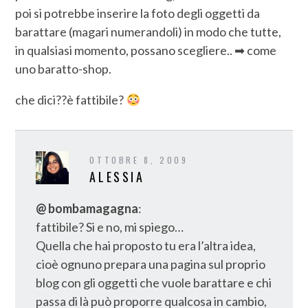
poi si potrebbe inserire la foto degli oggetti da
barattare (magari numerandoli) in modo che tutte,
in qualsiasi momento, possano scegliere.. ➡ come
uno baratto-shop.
che dici??è fattibile?
OTTOBRE 8, 2009
ALESSIA
@ bombamagagna
:
fattibile? Si e no, mi spiego…
Quella che hai proposto tu era l’altra idea,
cioè ognuno prepara una pagina sul proprio
blog con gli oggetti che vuole barattare e chi
passa di là può proporre qualcosa in cambio,