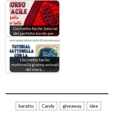
Uncinetto facile: tutorial
del perfetto bordo per…
Uncinetto facile:
mattonella granny animali
del mare…
baratto
Candy
giveaway
idee