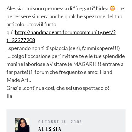
Alessia…mi sono permessa di “fregarti” l’idea
… e
per essere sincera anche qualche spezzone del tuo
articolo….trovi il furto
qui:
http://handmadeart.forumcommunity.net/?
t=32377208
..sperando non ti dispiaccia (se sì, fammi sapere!!!)
….colgo l’occasione per invitare te e le tue splendide
manine laboriose a visitare (e MAGARI!!!! entrare a
far parte!) il forum che frequento e amo: Hand
Made Art..
Grazie..continua così, che sei uno spettacolo!
Ila
OTTOBRE 16, 2009
ALESSIA