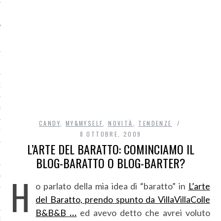
O
R
CANDY
,
MY&MYSELF
,
NOVITÀ
,
TENDENZE
T
8 OTTOBRE, 2009
L’ARTE DEL BARATTO: COMINCIAMO IL
I
BLOG-BARATTO O BLOG-BARTER?
H
OST
o parlato della mia idea di “baratto” in
L’arte
del Baratto, prendo spunto da VillaVillaColle
B&B&B
…
ed avevo detto che avrei voluto
TA DI ACCESSO AI DATI