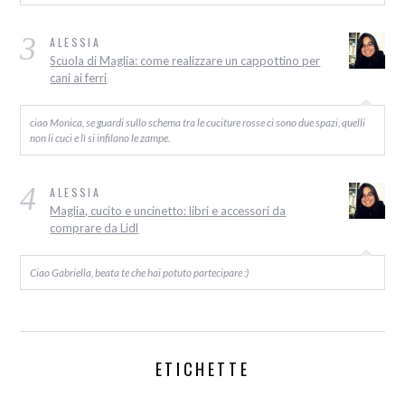
3
ALESSIA
Scuola di Maglia: come realizzare un cappottino per
cani ai ferri
ciao Monica, se guardi sullo schema tra le cuciture rosse ci sono due spazi, quelli
non li cuci e lì si infilano le zampe.
4
ALESSIA
Maglia, cucito e uncinetto: libri e accessori da
comprare da Lidl
Ciao Gabriella, beata te che hai potuto partecipare :)
ETICHETTE