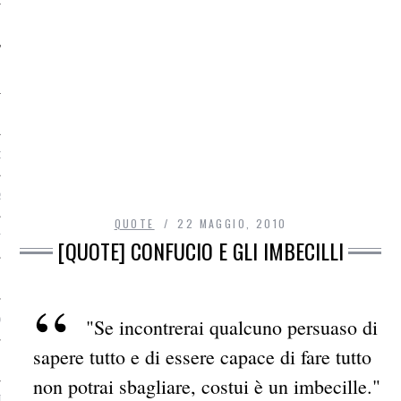
O
R
QUOTE
22 MAGGIO, 2010
T
[QUOTE] CONFUCIO E GLI IMBECILLI
I
OST
"Se incontrerai qualcuno persuaso di
sapere tutto e di essere capace di fare tutto
non potrai sbagliare, costui è un imbecille."
TA DI ACCESSO AI DATI