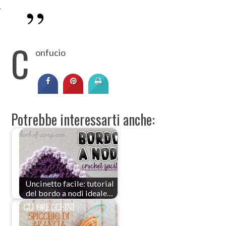
C
onfucio
Potrebbe interessarti anche:
Uncinetto facile: tutorial
del bordo a nodi ideale…