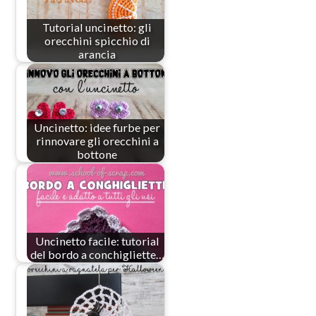
Tutorial uncinetto: gli
orecchini spicchio di
arancia
Uncinetto: idee furbe per
rinnovare gli orecchini a
bottone
Uncinetto facile: tutorial
del bordo a conchigliette…