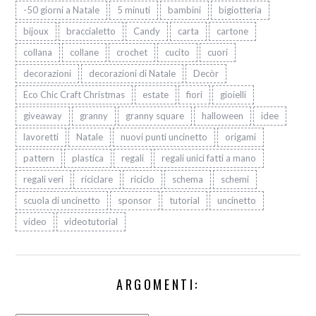
-50 giorni a Natale
5 minuti
bambini
bigiotteria
bijoux
braccialetto
Candy
carta
cartone
collana
collane
crochet
cucito
cuori
decorazioni
decorazioni di Natale
Decòr
Eco Chic Craft Christmas
estate
fiori
gioielli
giveaway
granny
granny square
halloween
idee
lavoretti
Natale
nuovi punti uncinetto
origami
pattern
plastica
regali
regali unici fatti a mano
regali veri
riciclare
riciclo
schema
schemi
scuola di uncinetto
sponsor
tutorial
uncinetto
video
videotutorial
ARGOMENTI: