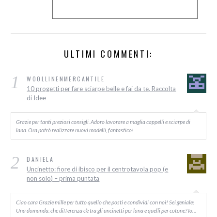
ULTIMI COMMENTI:
1
WOOLLINENMERCANTILE
10 progetti per fare sciarpe belle e fai da te, Raccolta
di Idee
Grazie per tanti preziosi consigli. Adoro lavorare a maglia cappelli e sciarpe di
lana. Ora potrò realizzare nuovi modelli, fantastico!
2
DANIELA
Uncinetto: fiore di ibisco per il centrotavola pop (e
non solo) – prima puntata
Ciao cara Grazie mille per tutto quello che posti e condividi con noi! Sei geniale!
Una domanda: che differenza c’è tra gli uncinetti per lana e quelli per cotone? Io…