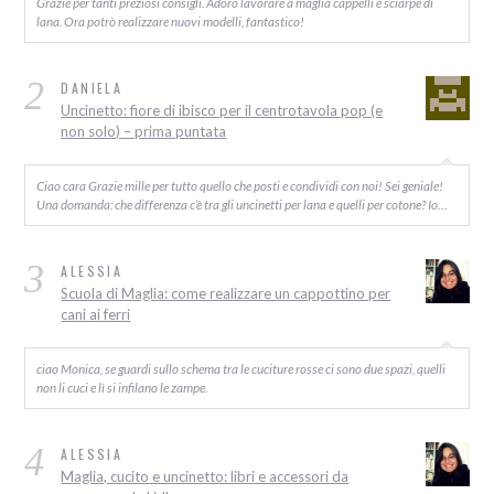
Grazie per tanti preziosi consigli. Adoro lavorare a maglia cappelli e sciarpe di
lana. Ora potrò realizzare nuovi modelli, fantastico!
2
DANIELA
Uncinetto: fiore di ibisco per il centrotavola pop (e
non solo) – prima puntata
Ciao cara Grazie mille per tutto quello che posti e condividi con noi! Sei geniale!
Una domanda: che differenza c’è tra gli uncinetti per lana e quelli per cotone? Io…
3
ALESSIA
Scuola di Maglia: come realizzare un cappottino per
cani ai ferri
ciao Monica, se guardi sullo schema tra le cuciture rosse ci sono due spazi, quelli
non li cuci e lì si infilano le zampe.
4
ALESSIA
Maglia, cucito e uncinetto: libri e accessori da