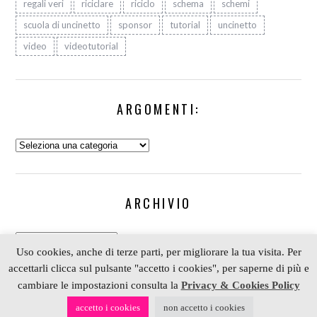
regali veri
riciclare
riciclo
schema
schemi
scuola di uncinetto
sponsor
tutorial
uncinetto
video
videotutorial
ARGOMENTI:
Argomenti:
ARCHIVIO
Archivio
Uso cookies, anche di terze parti, per migliorare la tua visita. Per
accettarli clicca sul pulsante "accetto i cookies", per saperne di più e
cambiare le impostazioni consulta la
Privacy & Cookies Policy
COPYRIGHT 2006-2023 ALESSIA SCRAP & CRAFT |
accetto i cookies
non accetto i cookies
PARTNER
DEPOSITPHOTOS
| P. IVA 01574070098 |