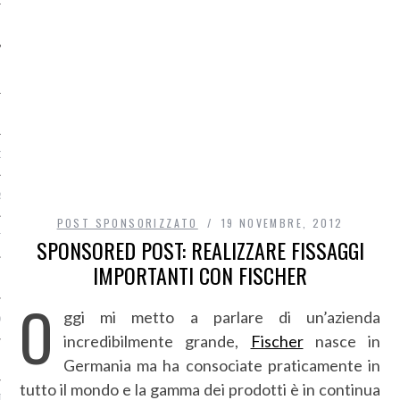
O
R
POST SPONSORIZZATO
19 NOVEMBRE, 2012
T
SPONSORED POST: REALIZZARE FISSAGGI
IMPORTANTI CON FISCHER
I
O
ggi mi metto a parlare di un’azienda
OST
incredibilmente grande,
Fischer
nasce in
Germania ma ha consociate praticamente in
tutto il mondo e la gamma dei prodotti è in continua
TA DI ACCESSO AI DATI