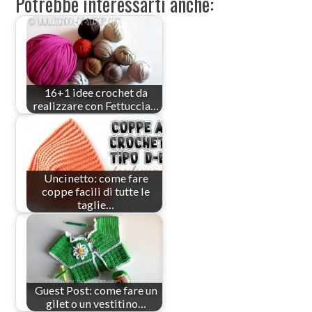
Potrebbe interessarti anche:
16+1 idee crochet da
realizzare con Fettuccia…
Uncinetto: come fare
coppe facili di tutte le
taglie…
Guest Post: come fare un
gilet o un vestitino…