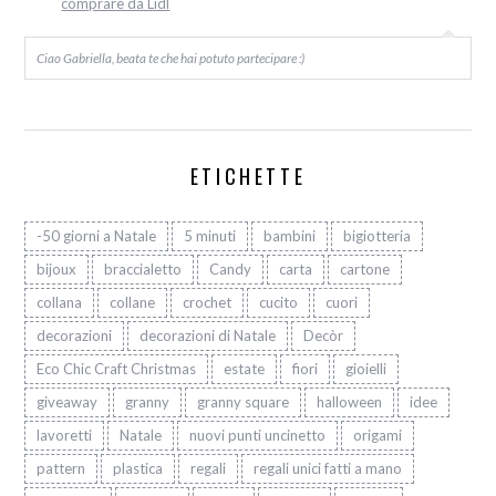
comprare da Lidl
Ciao Gabriella, beata te che hai potuto partecipare :)
ETICHETTE
-50 giorni a Natale
5 minuti
bambini
bigiotteria
bijoux
braccialetto
Candy
carta
cartone
collana
collane
crochet
cucito
cuori
decorazioni
decorazioni di Natale
Decòr
Eco Chic Craft Christmas
estate
fiori
gioielli
giveaway
granny
granny square
halloween
idee
lavoretti
Natale
nuovi punti uncinetto
origami
pattern
plastica
regali
regali unici fatti a mano