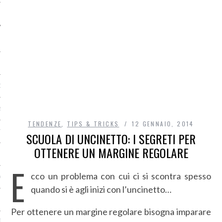
O
R
TENDENZE
,
TIPS & TRICKS
12 GENNAIO, 2014
T
SCUOLA DI UNCINETTO: I SEGRETI PER
OTTENERE UN MARGINE REGOLARE
I
E
cco un problema con cui ci si scontra spesso
OST
quando si è agli inizi con l’uncinetto…
Per ottenere un margine regolare bisogna imparare
TA DI ACCESSO AI DATI