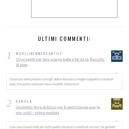
ULTIMI COMMENTI:
1
WOOLLINENMERCANTILE
10 progetti per fare sciarpe belle e fai da te, Raccolta
di Idee
Grazie per tanti preziosi consigli. Adoro lavorare a maglia cappelli e sciarpe di
lana. Ora potrò realizzare nuovi modelli, fantastico!
2
DANIELA
Uncinetto: fiore di ibisco per il centrotavola pop (e
non solo) – prima puntata
Ciao cara Grazie mille per tutto quello che posti e condividi con noi! Sei geniale!