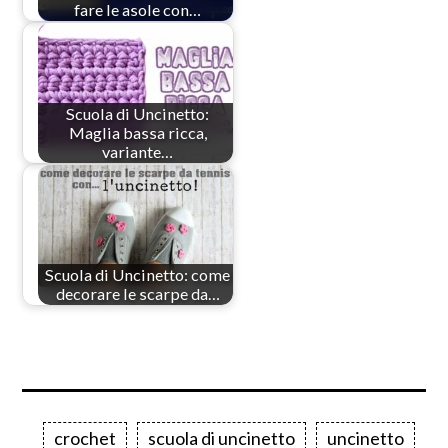
fare le asole con…
Scuola di Uncinetto:
Maglia bassa ricca,
variante…
Scuola di Uncinetto: come
decorare le scarpe da…
crochet
scuola di uncinetto
uncinetto