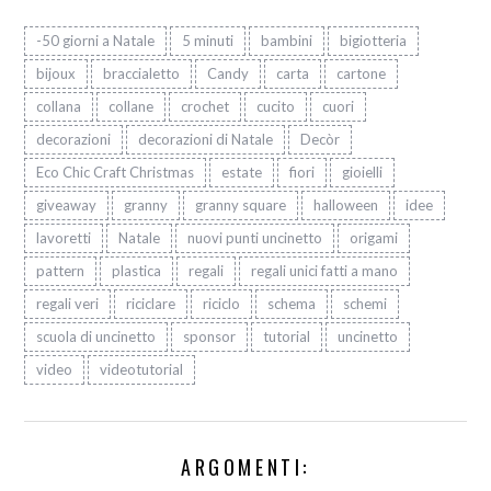
-50 giorni a Natale
5 minuti
bambini
bigiotteria
bijoux
braccialetto
Candy
carta
cartone
collana
collane
crochet
cucito
cuori
decorazioni
decorazioni di Natale
Decòr
Eco Chic Craft Christmas
estate
fiori
gioielli
giveaway
granny
granny square
halloween
idee
lavoretti
Natale
nuovi punti uncinetto
origami
pattern
plastica
regali
regali unici fatti a mano
regali veri
riciclare
riciclo
schema
schemi
scuola di uncinetto
sponsor
tutorial
uncinetto
video
videotutorial
ARGOMENTI: