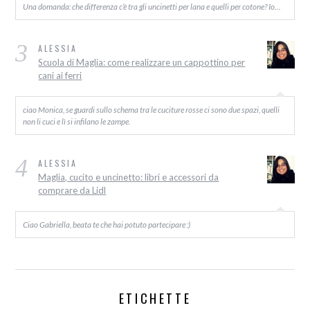
Una domanda: che differenza c’è tra gli uncinetti per lana e quelli per cotone? Io…
3
ALESSIA
Scuola di Maglia: come realizzare un cappottino per
cani ai ferri
ciao Monica, se guardi sullo schema tra le cuciture rosse ci sono due spazi, quelli
non li cuci e lì si infilano le zampe.
4
ALESSIA
Maglia, cucito e uncinetto: libri e accessori da
comprare da Lidl
Ciao Gabriella, beata te che hai potuto partecipare :)
ETICHETTE