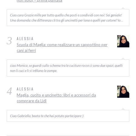
non solo) – prima puntata
Ciao cara Grazie mille per tutto quello che posti e condividi con noi! Sei geniale!
Una domanda: che differenza c’è tra gli uncinetti per lana e quelli per cotone? Io…
3
ALESSIA
Scuola di Maglia: come realizzare un cappottino per
cani ai ferri
ciao Monica, se guardi sullo schema tra le cuciture rosse ci sono due spazi, quelli
non li cuci e lì si infilano le zampe.
4
ALESSIA
Maglia, cucito e uncinetto: libri e accessori da
comprare da Lidl
Ciao Gabriella, beata te che hai potuto partecipare :)