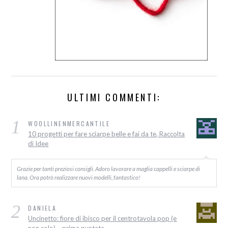
ULTIMI COMMENTI:
1
WOOLLINENMERCANTILE
10 progetti per fare sciarpe belle e fai da te, Raccolta
di Idee
Grazie per tanti preziosi consigli. Adoro lavorare a maglia cappelli e sciarpe di
lana. Ora potrò realizzare nuovi modelli, fantastico!
2
DANIELA
Uncinetto: fiore di ibisco per il centrotavola pop (e