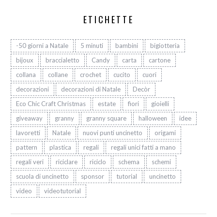
ETICHETTE
-50 giorni a Natale
5 minuti
bambini
bigiotteria
bijoux
braccialetto
Candy
carta
cartone
collana
collane
crochet
cucito
cuori
decorazioni
decorazioni di Natale
Decòr
Eco Chic Craft Christmas
estate
fiori
gioielli
giveaway
granny
granny square
halloween
idee
lavoretti
Natale
nuovi punti uncinetto
origami
pattern
plastica
regali
regali unici fatti a mano
regali veri
riciclare
riciclo
schema
schemi
scuola di uncinetto
sponsor
tutorial
uncinetto
video
videotutorial