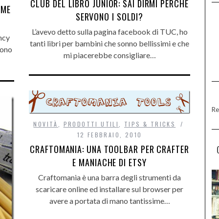
CLUB DEL LIBRO JUNIOR: SAI DIRMI PERCHÉ
OME
SERVONO I SOLDI?
L’avevo detto sulla pagina facebook di TUC, ho
ancy
tanti libri per bambini che sonno bellissimi e che
sono
mi piacerebbe consigliare…
Re
NOVITÀ
,
PRODOTTI UTILI
,
TIPS & TRICKS
12 FEBBRAIO, 2010
CRAFTOMANIA: UNA TOOLBAR PER CRAFTER
E MANIACHE DI ETSY
Craftomania è una barra degli strumenti da
scaricare online ed installare sul browser per
avere a portata di mano tantissime…