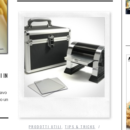
I IN
tavo
o un
PRODOTTI UTILI
,
TIPS & TRICKS