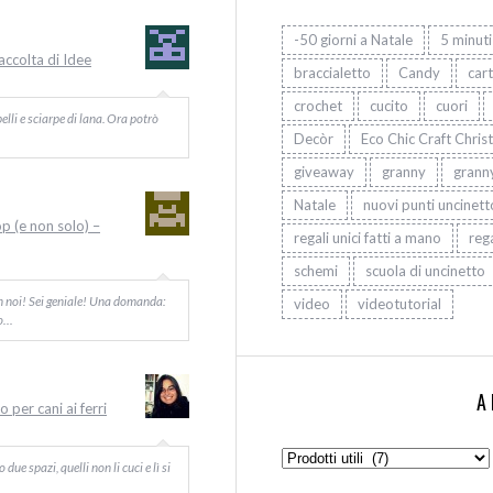
-50 giorni a Natale
5 minuti
Raccolta di Idee
braccialetto
Candy
car
crochet
cucito
cuori
elli e sciarpe di lana. Ora potrò
Decòr
Eco Chic Craft Chris
giveaway
granny
grann
Natale
nuovi punti uncinett
op (e non solo) –
regali unici fatti a mano
rega
schemi
scuola di uncinetto
on noi! Sei geniale! Una domanda:
video
videotutorial
Io…
A
 per cani ai ferri
Argomenti:
ue spazi, quelli non li cuci e lì si