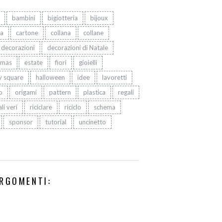
bambini
bigiotteria
bijoux
ta
cartone
collana
collane
decorazioni
decorazioni di Natale
tmas
estate
fiori
gioielli
y square
halloween
idee
lavoretti
o
origami
pattern
plastica
regali
li veri
riciclare
riciclo
schema
sponsor
tutorial
uncinetto
RGOMENTI: