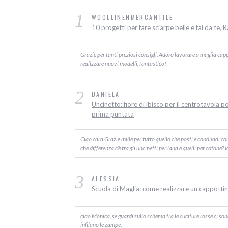
1
WOOLLINENMERCANTILE
10 progetti per fare sciarpe belle e fai da te, 
Grazie per tanti preziosi consigli. Adoro lavorare a maglia capp
realizzare nuovi modelli, fantastico!
2
DANIELA
Uncinetto: fiore di ibisco per il centrotavola p
prima puntata
Ciao cara Grazie mille per tutto quello che posti e condividi c
che differenza c’è tra gli uncinetti per lana e quelli per cotone? 
3
ALESSIA
Scuola di Maglia: come realizzare un cappottino
ciao Monica, se guardi sullo schema tra le cuciture rosse ci sono d
infilano le zampe.