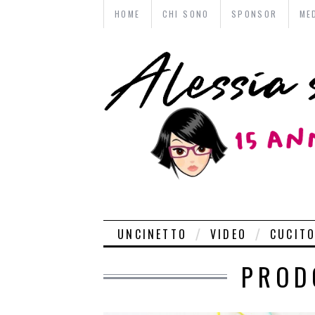
HOME
CHI SONO
SPONSOR
ME
UNCINETTO
VIDEO
CUCIT
PROD