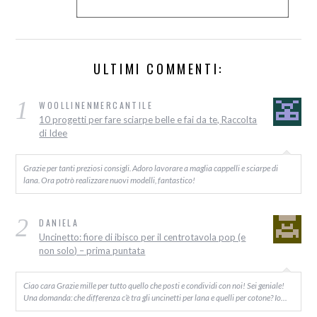
ULTIMI COMMENTI:
1
WOOLLINENMERCANTILE
10 progetti per fare sciarpe belle e fai da te, Raccolta
di Idee
Grazie per tanti preziosi consigli. Adoro lavorare a maglia cappelli e sciarpe di
lana. Ora potrò realizzare nuovi modelli, fantastico!
2
DANIELA
Uncinetto: fiore di ibisco per il centrotavola pop (e
non solo) – prima puntata
Ciao cara Grazie mille per tutto quello che posti e condividi con noi! Sei geniale!
Una domanda: che differenza c’è tra gli uncinetti per lana e quelli per cotone? Io…