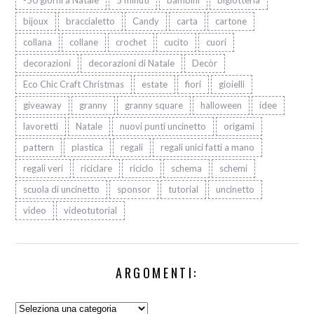
-50 giorni a Natale
5 minuti
bambini
bigiotteria
bijoux
braccialetto
Candy
carta
cartone
collana
collane
crochet
cucito
cuori
decorazioni
decorazioni di Natale
Decòr
Eco Chic Craft Christmas
estate
fiori
gioielli
giveaway
granny
granny square
halloween
idee
lavoretti
Natale
nuovi punti uncinetto
origami
pattern
plastica
regali
regali unici fatti a mano
regali veri
riciclare
riciclo
schema
schemi
scuola di uncinetto
sponsor
tutorial
uncinetto
video
videotutorial
ARGOMENTI:
Argomenti: