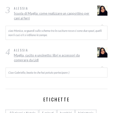
3
ALESSIA
Scuola di Maglia: come realizzare un cappottino per
cani ai ferri
ciao Monica, se guardi sullo schema tra le cuciture rosse ci sono due spazi, quelli
non li cuci e lì si infilano le zampe.
4
ALESSIA
Maglia, cucito e uncinetto: libri e accessori da
comprare da Lidl
Ciao Gabriella, beata te che hai potuto partecipare :)
ETICHETTE