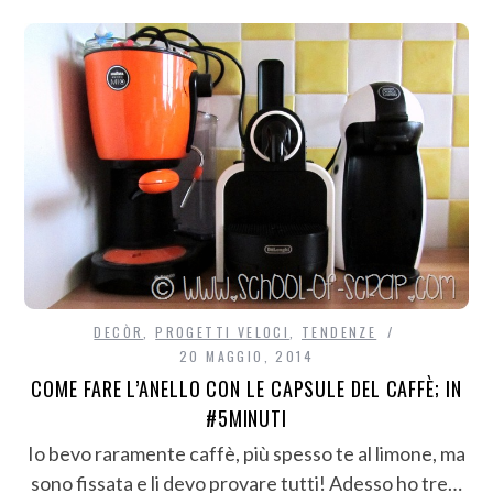
DECÒR
,
PROGETTI VELOCI
,
TENDENZE
20 MAGGIO, 2014
COME FARE L’ANELLO CON LE CAPSULE DEL CAFFÈ; IN
#5MINUTI
Io bevo raramente caffè, più spesso te al limone, ma
sono fissata e li devo provare tutti! Adesso ho tre…