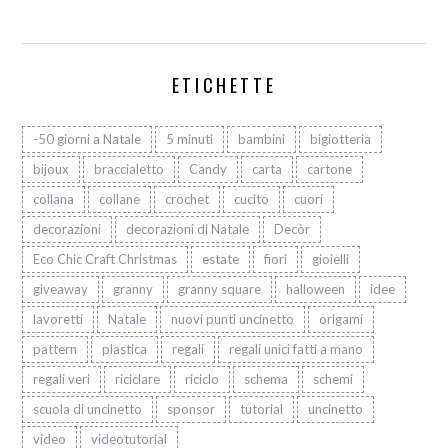
ETICHETTE
-50 giorni a Natale
5 minuti
bambini
bigiotteria
bijoux
braccialetto
Candy
carta
cartone
collana
collane
crochet
cucito
cuori
decorazioni
decorazioni di Natale
Decòr
Eco Chic Craft Christmas
estate
fiori
gioielli
giveaway
granny
granny square
halloween
idee
lavoretti
Natale
nuovi punti uncinetto
origami
pattern
plastica
regali
regali unici fatti a mano
regali veri
riciclare
riciclo
schema
schemi
scuola di uncinetto
sponsor
tutorial
uncinetto
video
videotutorial