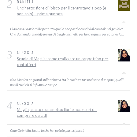
2
DANIELA
Uncinetto: fiore di ibisco per il centrotavola pop (e
non solo) – prima puntata
Ciao cara Grazie mille per tutto quello che posti e condividi con noi! Sei geniale!
Una domanda: che differenza c’è tra gli uncinetti per lana e quelli per cotone? Io…
3
ALESSIA
Scuola di Maglia: come realizzare un cappottino per
cani ai ferri
ciao Monica, se guardi sullo schema tra le cuciture rosse ci sono due spazi, quelli
non li cuci e lì si infilano le zampe.
4
ALESSIA
Maglia, cucito e uncinetto: libri e accessori da
comprare da Lidl
Ciao Gabriella, beata te che hai potuto partecipare :)