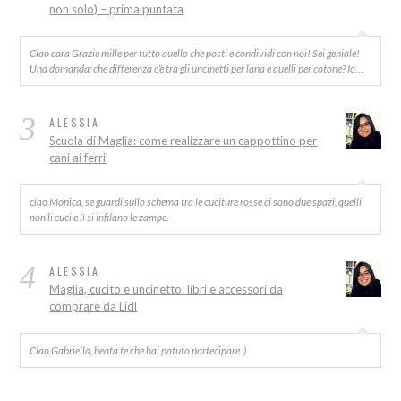
non solo) – prima puntata
Ciao cara Grazie mille per tutto quello che posti e condividi con noi! Sei geniale!
Una domanda: che differenza c’è tra gli uncinetti per lana e quelli per cotone? Io…
3
ALESSIA
Scuola di Maglia: come realizzare un cappottino per
cani ai ferri
ciao Monica, se guardi sullo schema tra le cuciture rosse ci sono due spazi, quelli
non li cuci e lì si infilano le zampe.
4
ALESSIA
Maglia, cucito e uncinetto: libri e accessori da
comprare da Lidl
Ciao Gabriella, beata te che hai potuto partecipare :)