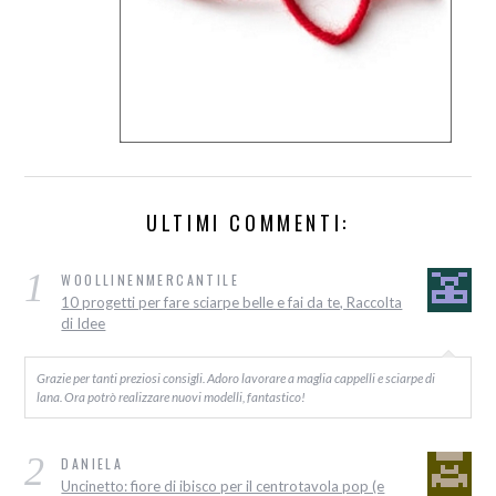
ULTIMI COMMENTI:
1
WOOLLINENMERCANTILE
10 progetti per fare sciarpe belle e fai da te, Raccolta
di Idee
Grazie per tanti preziosi consigli. Adoro lavorare a maglia cappelli e sciarpe di
lana. Ora potrò realizzare nuovi modelli, fantastico!
2
DANIELA
Uncinetto: fiore di ibisco per il centrotavola pop (e