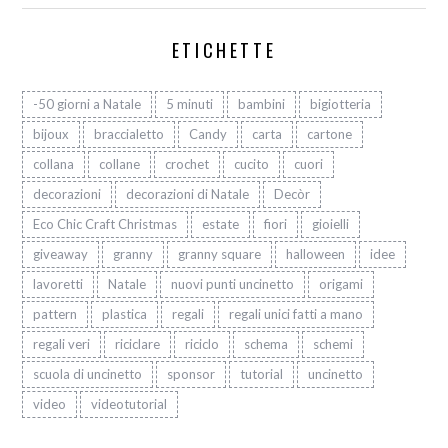
ETICHETTE
-50 giorni a Natale
5 minuti
bambini
bigiotteria
bijoux
braccialetto
Candy
carta
cartone
collana
collane
crochet
cucito
cuori
decorazioni
decorazioni di Natale
Decòr
Eco Chic Craft Christmas
estate
fiori
gioielli
giveaway
granny
granny square
halloween
idee
lavoretti
Natale
nuovi punti uncinetto
origami
pattern
plastica
regali
regali unici fatti a mano
regali veri
riciclare
riciclo
schema
schemi
scuola di uncinetto
sponsor
tutorial
uncinetto
video
videotutorial