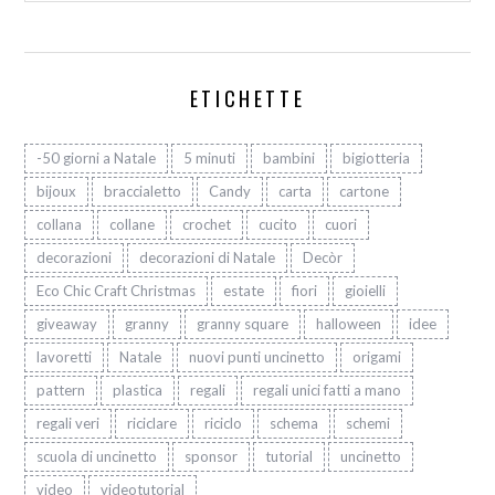
ETICHETTE
-50 giorni a Natale
5 minuti
bambini
bigiotteria
bijoux
braccialetto
Candy
carta
cartone
collana
collane
crochet
cucito
cuori
decorazioni
decorazioni di Natale
Decòr
Eco Chic Craft Christmas
estate
fiori
gioielli
giveaway
granny
granny square
halloween
idee
lavoretti
Natale
nuovi punti uncinetto
origami
pattern
plastica
regali
regali unici fatti a mano
regali veri
riciclare
riciclo
schema
schemi
scuola di uncinetto
sponsor
tutorial
uncinetto
video
videotutorial