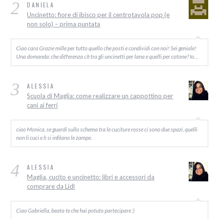
2
DANIELA
Uncinetto: fiore di ibisco per il centrotavola pop (e
non solo) – prima puntata
Ciao cara Grazie mille per tutto quello che posti e condividi con noi! Sei geniale!
Una domanda: che differenza c’è tra gli uncinetti per lana e quelli per cotone? Io…
3
ALESSIA
Scuola di Maglia: come realizzare un cappottino per
cani ai ferri
ciao Monica, se guardi sullo schema tra le cuciture rosse ci sono due spazi, quelli
non li cuci e lì si infilano le zampe.
4
ALESSIA
Maglia, cucito e uncinetto: libri e accessori da
comprare da Lidl
Ciao Gabriella, beata te che hai potuto partecipare :)