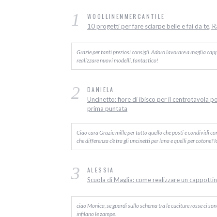
1
WOOLLINENMERCANTILE
10 progetti per fare sciarpe belle e fai da te, 
Grazie per tanti preziosi consigli. Adoro lavorare a maglia capp
realizzare nuovi modelli, fantastico!
2
DANIELA
Uncinetto: fiore di ibisco per il centrotavola p
prima puntata
Ciao cara Grazie mille per tutto quello che posti e condividi c
che differenza c’è tra gli uncinetti per lana e quelli per cotone? 
3
ALESSIA
Scuola di Maglia: come realizzare un cappottino
ciao Monica, se guardi sullo schema tra le cuciture rosse ci sono d
infilano le zampe.