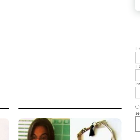
Il
Il 
In
se