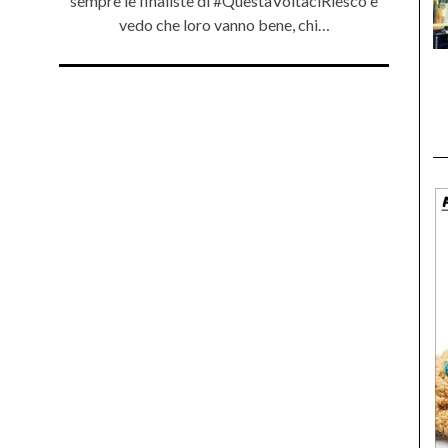
sempre le finaliste di #QuestaVoltaciRiesco e
vedo che loro vanno bene, chi…