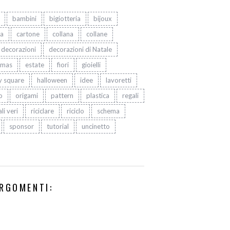
bambini
bigiotteria
bijoux
ta
cartone
collana
collane
decorazioni
decorazioni di Natale
tmas
estate
fiori
gioielli
y square
halloween
idee
lavoretti
o
origami
pattern
plastica
regali
li veri
riciclare
riciclo
schema
sponsor
tutorial
uncinetto
RGOMENTI: