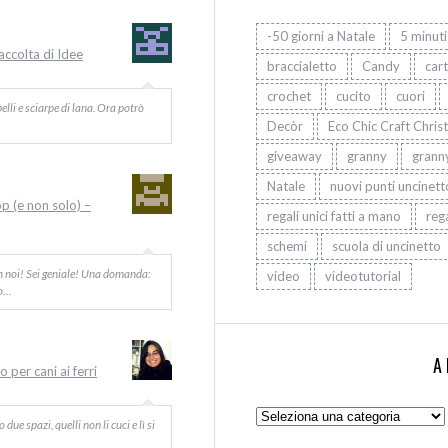
-50 giorni a Natale
5 minuti
Raccolta di Idee
braccialetto
Candy
car
crochet
cucito
cuori
elli e sciarpe di lana. Ora potrò
Decòr
Eco Chic Craft Chris
giveaway
granny
grann
Natale
nuovi punti uncinett
op (e non solo) –
regali unici fatti a mano
rega
schemi
scuola di uncinetto
on noi! Sei geniale! Una domanda:
video
videotutorial
Io…
A
 per cani ai ferri
Argomenti:
ue spazi, quelli non li cuci e lì si