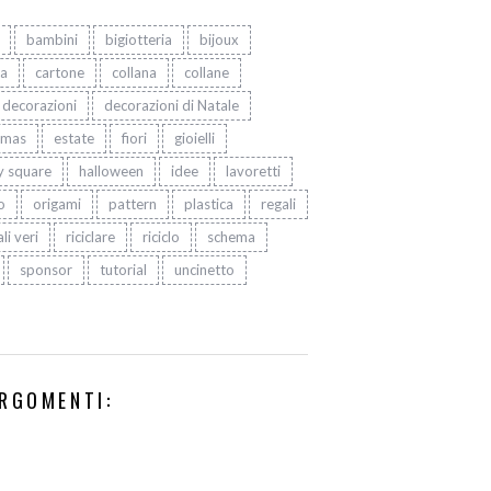
bambini
bigiotteria
bijoux
ta
cartone
collana
collane
decorazioni
decorazioni di Natale
tmas
estate
fiori
gioielli
y square
halloween
idee
lavoretti
o
origami
pattern
plastica
regali
li veri
riciclare
riciclo
schema
sponsor
tutorial
uncinetto
RGOMENTI: