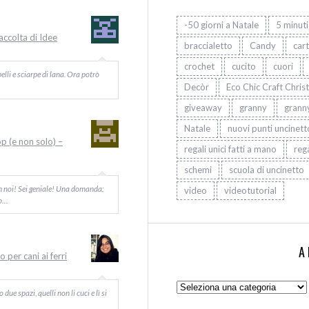
-50 giorni a Natale
5 minuti
Raccolta di Idee
braccialetto
Candy
car
crochet
cucito
cuori
elli e sciarpe di lana. Ora potrò
Decòr
Eco Chic Craft Chris
giveaway
granny
grann
Natale
nuovi punti uncinett
op (e non solo) –
regali unici fatti a mano
rega
schemi
scuola di uncinetto
on noi! Sei geniale! Una domanda:
video
videotutorial
Io…
A
 per cani ai ferri
Argomenti:
ue spazi, quelli non li cuci e lì si