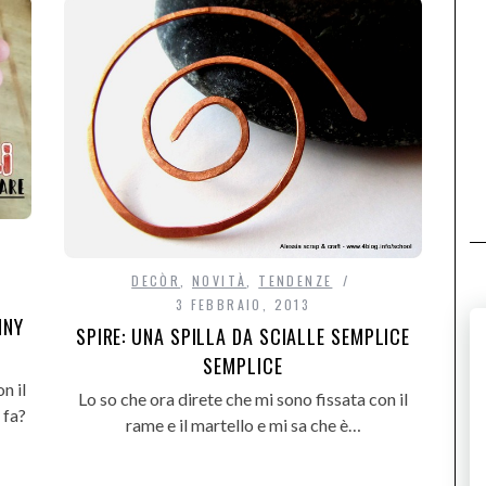
DECÒR
,
NOVITÀ
,
TENDENZE
3 FEBBRAIO, 2013
NNY
SPIRE: UNA SPILLA DA SCIALLE SEMPLICE
SEMPLICE
n il
Lo so che ora direte che mi sono fissata con il
 fa?
rame e il martello e mi sa che è…