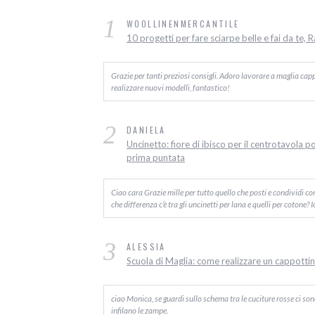
1
WOOLLINENMERCANTILE
10 progetti per fare sciarpe belle e fai da te, 
Grazie per tanti preziosi consigli. Adoro lavorare a maglia capp
realizzare nuovi modelli, fantastico!
2
DANIELA
Uncinetto: fiore di ibisco per il centrotavola p
prima puntata
Ciao cara Grazie mille per tutto quello che posti e condividi c
che differenza c’è tra gli uncinetti per lana e quelli per cotone? 
3
ALESSIA
Scuola di Maglia: come realizzare un cappottino
ciao Monica, se guardi sullo schema tra le cuciture rosse ci sono d
infilano le zampe.