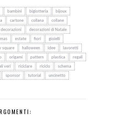
bambini
bigiotteria
bijoux
ta
cartone
collana
collane
decorazioni
decorazioni di Natale
tmas
estate
fiori
gioielli
y square
halloween
idee
lavoretti
o
origami
pattern
plastica
regali
li veri
riciclare
riciclo
schema
sponsor
tutorial
uncinetto
RGOMENTI: