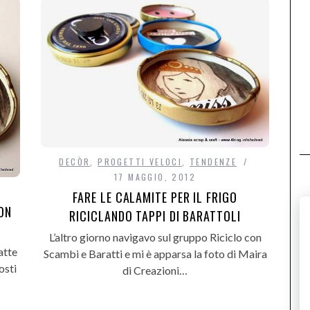
DECÒR
,
PROGETTI VELOCI
,
TENDENZE
17 MAGGIO, 2012
2
FARE LE CALAMITE PER IL FRIGO
CON
RICICLANDO TAPPI DI BARATTOLI
L’altro giorno navigavo sul gruppo Riciclo con
atte
Scambi e Baratti e mi è apparsa la foto di Maira
osti
di Creazioni…