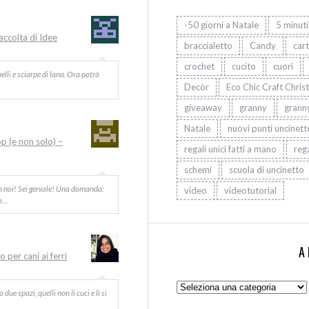
-50 giorni a Natale
5 minuti
Raccolta di Idee
braccialetto
Candy
car
crochet
cucito
cuori
elli e sciarpe di lana. Ora potrò
Decòr
Eco Chic Craft Chris
giveaway
granny
grann
Natale
nuovi punti uncinett
op (e non solo) –
regali unici fatti a mano
rega
schemi
scuola di uncinetto
on noi! Sei geniale! Una domanda:
video
videotutorial
Io…
A
 per cani ai ferri
Argomenti:
ue spazi, quelli non li cuci e lì si