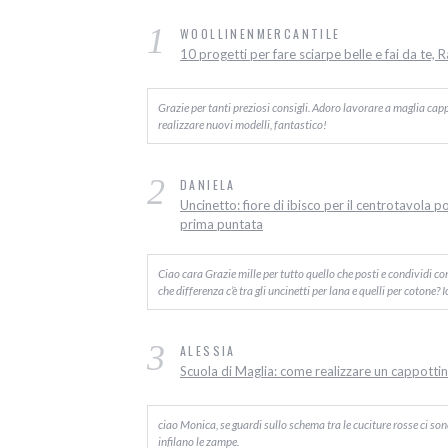
1
WOOLLINENMERCANTILE
10 progetti per fare sciarpe belle e fai da te, 
Grazie per tanti preziosi consigli. Adoro lavorare a maglia capp
realizzare nuovi modelli, fantastico!
2
DANIELA
Uncinetto: fiore di ibisco per il centrotavola p
prima puntata
Ciao cara Grazie mille per tutto quello che posti e condividi c
che differenza c’è tra gli uncinetti per lana e quelli per cotone? 
3
ALESSIA
Scuola di Maglia: come realizzare un cappottino
ciao Monica, se guardi sullo schema tra le cuciture rosse ci sono d
infilano le zampe.