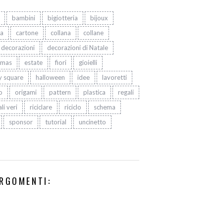
bambini
bigiotteria
bijoux
ta
cartone
collana
collane
decorazioni
decorazioni di Natale
tmas
estate
fiori
gioielli
y square
halloween
idee
lavoretti
o
origami
pattern
plastica
regali
li veri
riciclare
riciclo
schema
sponsor
tutorial
uncinetto
RGOMENTI: