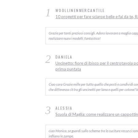
1
WOOLLINENMERCANTILE
10 progetti per fare sciarpe belle e fai da te, 
Grazie per tanti preziosi consigli. Adoro lavorare a maglia capp
realizzare nuovi modelli, fantastico!
2
DANIELA
Uncinetto: fiore di ibisco per il centrotavola p
prima puntata
Ciao cara Grazie mille per tutto quello che posti e condividi c
che differenza c’è tra gli uncinetti per lana e quelli per cotone? 
3
ALESSIA
Scuola di Maglia: come realizzare un cappottino
ciao Monica, se guardi sullo schema tra le cuciture rosse ci sono d
infilano le zampe.