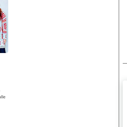
a
lle