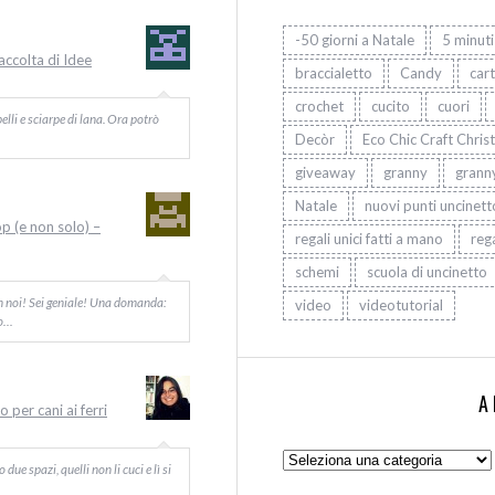
-50 giorni a Natale
5 minuti
Raccolta di Idee
braccialetto
Candy
car
crochet
cucito
cuori
elli e sciarpe di lana. Ora potrò
Decòr
Eco Chic Craft Chris
giveaway
granny
grann
Natale
nuovi punti uncinett
op (e non solo) –
regali unici fatti a mano
rega
schemi
scuola di uncinetto
on noi! Sei geniale! Una domanda:
video
videotutorial
Io…
A
 per cani ai ferri
Argomenti:
ue spazi, quelli non li cuci e lì si