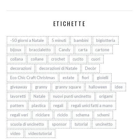
ETICHETTE
-50 giorni a Natale
5 minuti
bambini
bigiotteria
bijoux
braccialetto
Candy
carta
cartone
collana
collane
crochet
cucito
cuori
decorazioni
decorazioni di Natale
Decòr
Eco Chic Craft Christmas
estate
fiori
gioielli
giveaway
granny
granny square
halloween
idee
lavoretti
Natale
nuovi punti uncinetto
origami
pattern
plastica
regali
regali unici fatti a mano
regali veri
riciclare
riciclo
schema
schemi
scuola di uncinetto
sponsor
tutorial
uncinetto
video
videotutorial