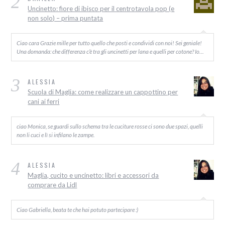
2
Uncinetto: fiore di ibisco per il centrotavola pop (e
non solo) – prima puntata
Ciao cara Grazie mille per tutto quello che posti e condividi con noi! Sei geniale!
Una domanda: che differenza c’è tra gli uncinetti per lana e quelli per cotone? Io…
3
ALESSIA
Scuola di Maglia: come realizzare un cappottino per
cani ai ferri
ciao Monica, se guardi sullo schema tra le cuciture rosse ci sono due spazi, quelli
non li cuci e lì si infilano le zampe.
4
ALESSIA
Maglia, cucito e uncinetto: libri e accessori da
comprare da Lidl
Ciao Gabriella, beata te che hai potuto partecipare :)