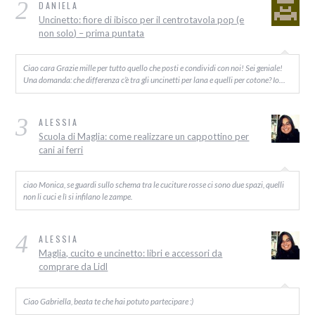
2
DANIELA
Uncinetto: fiore di ibisco per il centrotavola pop (e
non solo) – prima puntata
Ciao cara Grazie mille per tutto quello che posti e condividi con noi! Sei geniale!
Una domanda: che differenza c’è tra gli uncinetti per lana e quelli per cotone? Io…
3
ALESSIA
Scuola di Maglia: come realizzare un cappottino per
cani ai ferri
ciao Monica, se guardi sullo schema tra le cuciture rosse ci sono due spazi, quelli
non li cuci e lì si infilano le zampe.
4
ALESSIA
Maglia, cucito e uncinetto: libri e accessori da
comprare da Lidl
Ciao Gabriella, beata te che hai potuto partecipare :)