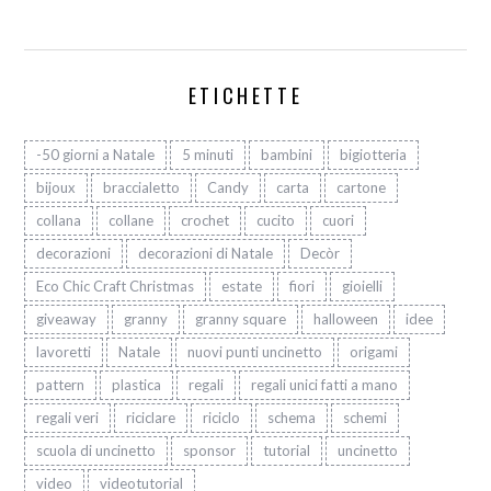
ETICHETTE
-50 giorni a Natale
5 minuti
bambini
bigiotteria
bijoux
braccialetto
Candy
carta
cartone
collana
collane
crochet
cucito
cuori
decorazioni
decorazioni di Natale
Decòr
Eco Chic Craft Christmas
estate
fiori
gioielli
giveaway
granny
granny square
halloween
idee
lavoretti
Natale
nuovi punti uncinetto
origami
pattern
plastica
regali
regali unici fatti a mano
regali veri
riciclare
riciclo
schema
schemi
scuola di uncinetto
sponsor
tutorial
uncinetto
video
videotutorial