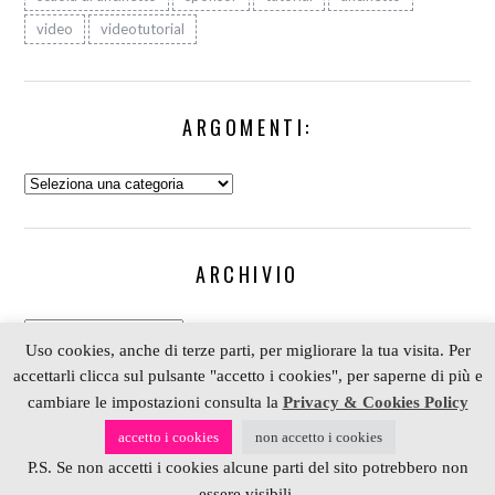
video
videotutorial
ARGOMENTI:
Argomenti:
ARCHIVIO
Archivio
Uso cookies, anche di terze parti, per migliorare la tua visita. Per
accettarli clicca sul pulsante "accetto i cookies", per saperne di più e
cambiare le impostazioni consulta la
Privacy & Cookies Policy
COPYRIGHT 2006-2023 ALESSIA SCRAP & CRAFT |
accetto i cookies
non accetto i cookies
PARTNER
DEPOSITPHOTOS
| P. IVA 01574070098 |
P.S. Se non accetti i cookies alcune parti del sito potrebbero non
REALIZZATO DA
4BLOG.INFO
essere visibili.