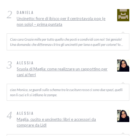
2
DANIELA
Uncinetto: fiore di ibisco per il centrotavola pop (e
non solo) – prima puntata
Ciao cara Grazie mille per tutto quello che posti e condividi con noi! Sei geniale!
Una domanda: che differenza c’è tra gli uncinetti per lana e quelli per cotone? Io…
3
ALESSIA
Scuola di Maglia: come realizzare un cappottino per
cani ai ferri
ciao Monica, se guardi sullo schema tra le cuciture rosse ci sono due spazi, quelli
non li cuci e lì si infilano le zampe.
4
ALESSIA
Maglia, cucito e uncinetto: libri e accessori da
comprare da Lidl