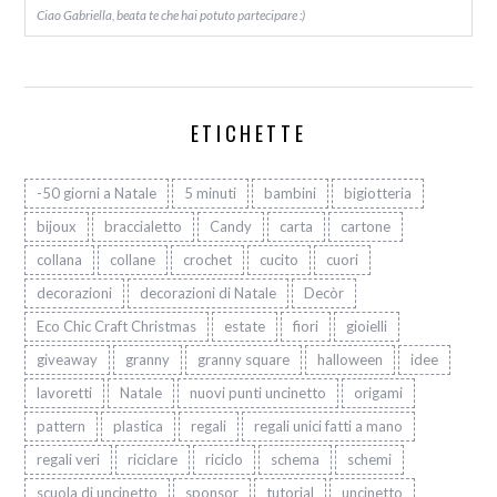
Ciao Gabriella, beata te che hai potuto partecipare :)
ETICHETTE
-50 giorni a Natale
5 minuti
bambini
bigiotteria
bijoux
braccialetto
Candy
carta
cartone
collana
collane
crochet
cucito
cuori
decorazioni
decorazioni di Natale
Decòr
Eco Chic Craft Christmas
estate
fiori
gioielli
giveaway
granny
granny square
halloween
idee
lavoretti
Natale
nuovi punti uncinetto
origami
pattern
plastica
regali
regali unici fatti a mano
regali veri
riciclare
riciclo
schema
schemi
scuola di uncinetto
sponsor
tutorial
uncinetto