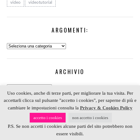
video
videotutorial
ARGOMENTI:
Argomenti:
ARCHIVIO
Archivio
Uso cookies, anche di terze parti, per migliorare la tua visita. Per
accettarli clicca sul pulsante "accetto i cookies", per saperne di più e
cambiare le impostazioni consulta la
Privacy & Cookies Policy
COPYRIGHT 2006-2023 ALESSIA SCRAP & CRAFT |
accetto i cookies
non accetto i cookies
PARTNER
DEPOSITPHOTOS
| P. IVA 01574070098 |
P.S. Se non accetti i cookies alcune parti del sito potrebbero non
REALIZZATO DA
4BLOG.INFO
essere visibili.
BACK TO TOP