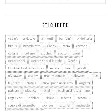
ETICHETTE
-50 giorni a Natale
5 minuti
bambini
bigiotteria
bijoux
braccialetto
Candy
carta
cartone
collana
collane
crochet
cucito
cuori
decorazioni
decorazioni di Natale
Decòr
Eco Chic Craft Christmas
estate
fiori
gioielli
giveaway
granny
granny square
halloween
idee
lavoretti
Natale
nuovi punti uncinetto
origami
pattern
plastica
regali
regali unici fatti a mano
regali veri
riciclare
riciclo
schema
schemi
scuola di uncinetto
sponsor
tutorial
uncinetto