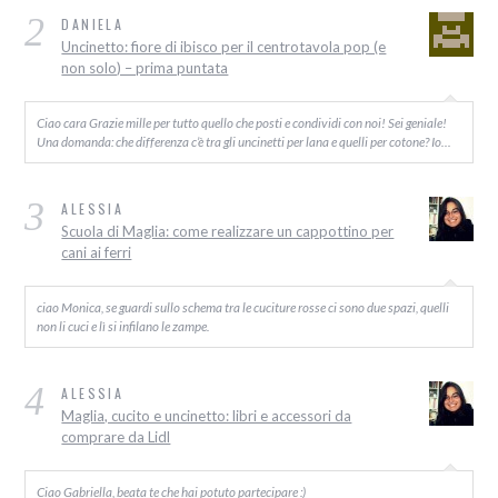
2
DANIELA
Uncinetto: fiore di ibisco per il centrotavola pop (e
non solo) – prima puntata
Ciao cara Grazie mille per tutto quello che posti e condividi con noi! Sei geniale!
Una domanda: che differenza c’è tra gli uncinetti per lana e quelli per cotone? Io…
3
ALESSIA
Scuola di Maglia: come realizzare un cappottino per
cani ai ferri
ciao Monica, se guardi sullo schema tra le cuciture rosse ci sono due spazi, quelli
non li cuci e lì si infilano le zampe.
4
ALESSIA
Maglia, cucito e uncinetto: libri e accessori da
comprare da Lidl
Ciao Gabriella, beata te che hai potuto partecipare :)