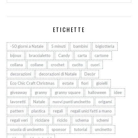
ETICHETTE
-50 giorni a Natale
5 minuti
bambini
bigiotteria
bijoux
braccialetto
Candy
carta
cartone
collana
collane
crochet
cucito
cuori
decorazioni
decorazioni di Natale
Decòr
Eco Chic Craft Christmas
estate
fiori
gioielli
giveaway
granny
granny square
halloween
idee
lavoretti
Natale
nuovi punti uncinetto
origami
pattern
plastica
regali
regali unici fatti a mano
regali veri
riciclare
riciclo
schema
schemi
scuola di uncinetto
sponsor
tutorial
uncinetto