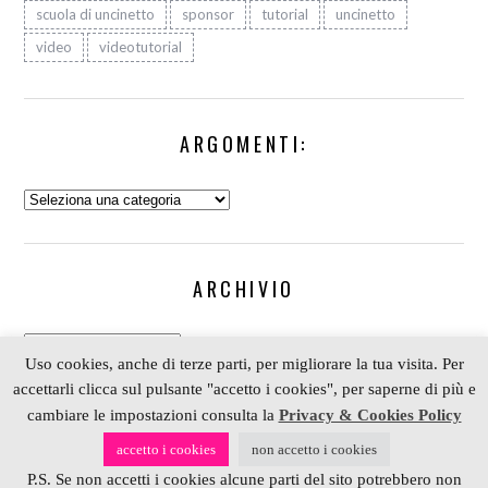
scuola di uncinetto
sponsor
tutorial
uncinetto
video
videotutorial
ARGOMENTI:
Argomenti:
ARCHIVIO
Archivio
Uso cookies, anche di terze parti, per migliorare la tua visita. Per
accettarli clicca sul pulsante "accetto i cookies", per saperne di più e
cambiare le impostazioni consulta la
Privacy & Cookies Policy
COPYRIGHT 2006-2023 ALESSIA SCRAP & CRAFT |
accetto i cookies
non accetto i cookies
PARTNER
DEPOSITPHOTOS
| P. IVA 01574070098 |
P.S. Se non accetti i cookies alcune parti del sito potrebbero non
REALIZZATO DA
4BLOG.INFO