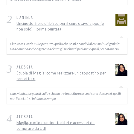
2
DANIELA
Uncinetto: fiore di ibisco per il centrotavola pop (e
non solo) – prima puntata
Ciao cara Grazie mille per tutto quello che posti e condividi con noi! Sei geniale!
Una domanda: che differenza c’è tra gli uncinetti per lana e quelli per cotone? Io…
3
ALESSIA
Scuola di Maglia: come realizzare un cappottino per
cani ai ferri
ciao Monica, se guardi sullo schema tra le cuciture rosse ci sono due spazi, quelli
non li cuci e lì si infilano le zampe.
4
ALESSIA
Maglia, cucito e uncinetto: libri e accessori da
comprare da Lidl