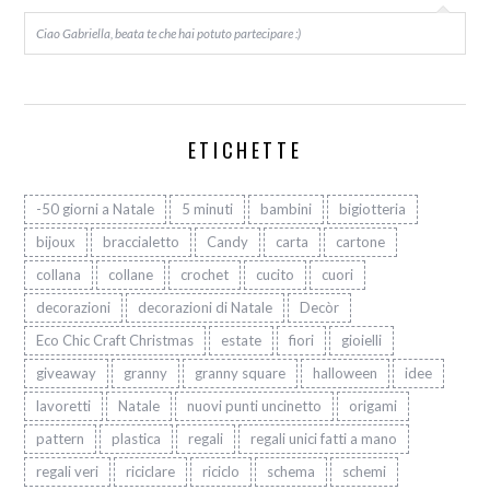
Ciao Gabriella, beata te che hai potuto partecipare :)
ETICHETTE
-50 giorni a Natale
5 minuti
bambini
bigiotteria
bijoux
braccialetto
Candy
carta
cartone
collana
collane
crochet
cucito
cuori
decorazioni
decorazioni di Natale
Decòr
Eco Chic Craft Christmas
estate
fiori
gioielli
giveaway
granny
granny square
halloween
idee
lavoretti
Natale
nuovi punti uncinetto
origami
pattern
plastica
regali
regali unici fatti a mano
regali veri
riciclare
riciclo
schema
schemi