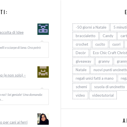
TI:
-50 giorni a Natale
5 minuti
Raccolta di Idee
braccialetto
Candy
car
crochet
cucito
cuori
elli e sciarpe di lana. Ora potrò
Decòr
Eco Chic Craft Chris
giveaway
granny
grann
Natale
nuovi punti uncinett
op (e non solo) –
regali unici fatti a mano
rega
schemi
scuola di uncinetto
on noi! Sei geniale! Una domanda:
video
videotutorial
Io…
A
 per cani ai ferri