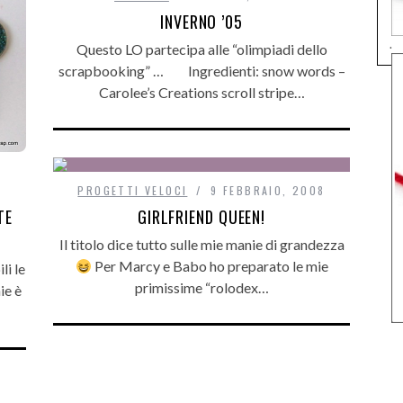
INVERNO ’05
.
Questo LO partecipa alle “olimpiadi dello
scrapbooking” … Ingredienti: snow words –
Carolee’s Creations scroll stripe…
PROGETTI VELOCI
9 FEBBRAIO, 2008
TE
GIRLFRIEND QUEEN!
Il titolo dice tutto sulle mie manie di grandezza
Per Marcy e Babo ho preparato le mie
li le
primissime “rolodex…
ie è