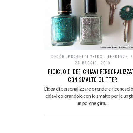
DECÒR
,
PROGETTI VELOCI
,
TENDENZE
24 MAGGIO, 2013
RICICLO E IDEE: CHIAVI PERSONALIZZA
CON SMALTO GLITTER
L’idea di personalizzare e rendere riconoscibi
chiavi colorandole con lo smalto per le ungh
un po’ che gira…