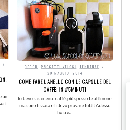
E
DECÒR
,
PROGETTI VELOCI
,
TENDENZE
20 MAGGIO, 2014
ON,
COME FARE L’ANELLO CON LE CAPSULE DEL
CAFFÈ; IN #5MINUTI
e un
Io bevo raramente caffè, più spesso te al limone,
sori
ma sono fissata e li devo provare tutti! Adesso
ho tre…