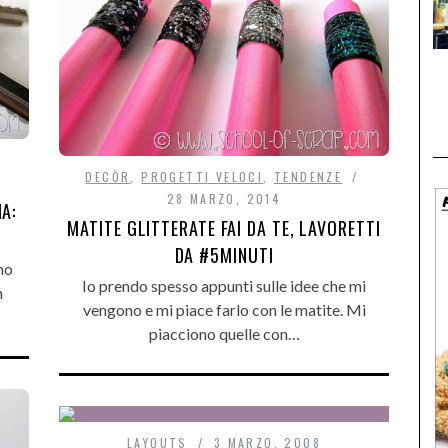
DECÒR
,
PROGETTI VELOCI
,
TENDENZE
28 MARZO, 2014
A:
MATITE GLITTERATE FAI DA TE, LAVORETTI
DA #5MINUTI
no
Io prendo spesso appunti sulle idee che mi
n
vengono e mi piace farlo con le matite. Mi
piacciono quelle con…
LAYOUTS
3 MARZO, 2008