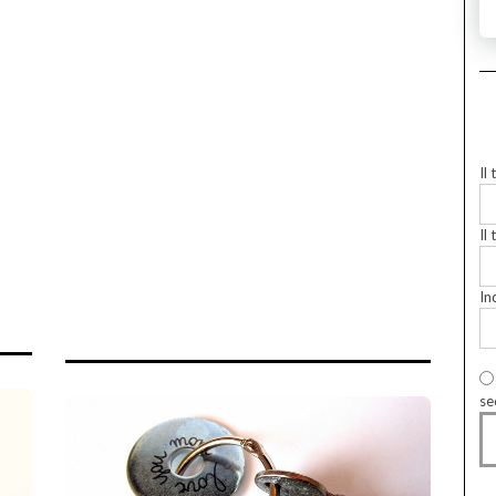
Il
Il 
In
se