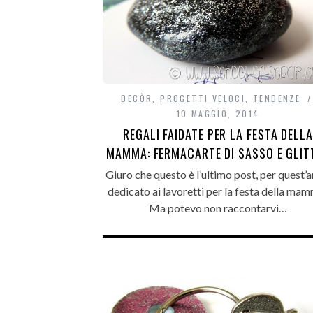
DECÒR
,
PROGETTI VELOCI
,
TENDENZE
10 MAGGIO, 2014
REGALI FAIDATE PER LA FESTA DELLA
MAMMA: FERMACARTE DI SASSO E GLIT
Giuro che questo è l’ultimo post, per quest’a
dedicato ai lavoretti per la festa della ma
Ma potevo non raccontarvi…