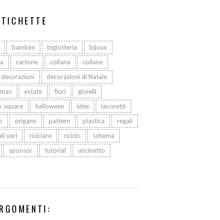
ETICHETTE
bambini
bigiotteria
bijoux
ta
cartone
collana
collane
decorazioni
decorazioni di Natale
tmas
estate
fiori
gioielli
y square
halloween
idee
lavoretti
o
origami
pattern
plastica
regali
li veri
riciclare
riciclo
schema
sponsor
tutorial
uncinetto
RGOMENTI: