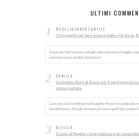
ULTIMI COMMEN
1
WOOLLINENMERCANTILE
10 progetti per fare sciarpe belle e fai da te, 
Grazie per tanti preziosi consigli. Adoro lavorare a maglia capp
realizzare nuovi modelli, fantastico!
2
DANIELA
Uncinetto: fiore di ibisco per il centrotavola p
prima puntata
Ciao cara Grazie mille per tutto quello che posti e condividi c
che differenza c’è tra gli uncinetti per lana e quelli per cotone? 
3
ALESSIA
Scuola di Maglia: come realizzare un cappottino