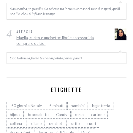
ciao Monica, se guardi sullo schema tra le cuciture rosse ci sono due spazi, quelli
non li cuci e lì si infilano le zampe.
4
ALESSIA
Maglia, cucito e uncinetto: libri e accessori da
comprare da Lidl
Ciao Gabriella, beata te che hai potuto partecipare :)
ETICHETTE
-50 giorni a Natale
5 minuti
bambini
bigiotteria
bijoux
braccialetto
Candy
carta
cartone
collana
collane
crochet
cucito
cuori
decorazioni
decorazioni di Natale
Decòr