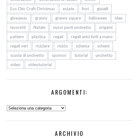
Eco Chic Craft Christmas
estate
fiori
gioielli
giveaway
granny
granny square
halloween
idee
lavoretti
Natale
nuovi punti uncinetto
origami
pattern
plastica
regali
regali unici fatti a mano
regali veri
riciclare
riciclo
schema
schemi
scuola di uncinetto
sponsor
tutorial
uncinetto
video
videotutorial
ARGOMENTI:
Argomenti:
ARCHIVIO