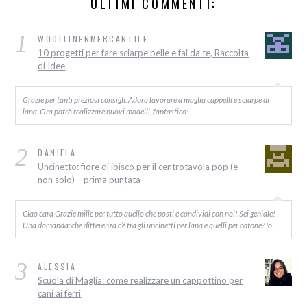
ULTIMI COMMENTI:
1
WOOLLINENMERCANTILE
10 progetti per fare sciarpe belle e fai da te, Raccolta
di Idee
Grazie per tanti preziosi consigli. Adoro lavorare a maglia cappelli e sciarpe di
lana. Ora potrò realizzare nuovi modelli, fantastico!
2
DANIELA
Uncinetto: fiore di ibisco per il centrotavola pop (e
non solo) – prima puntata
Ciao cara Grazie mille per tutto quello che posti e condividi con noi! Sei geniale!
Una domanda: che differenza c’è tra gli uncinetti per lana e quelli per cotone? Io…
3
ALESSIA
Scuola di Maglia: come realizzare un cappottino per
cani ai ferri